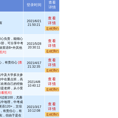
查看
述
登录时间
详情
查看
2021/6/21
详情
富
21:50:21
耐心负责，能细心
查看
本部，可分享中考
2021/5/28
详情
20:30:11
除英语B+外其他
照片]
查看
心，有责任心
[查
2021/4/17
详情
21:32:35
高中及大学多次参
查看
初中在重点班，高
2021/4/8
详情
喜欢将自己的经验
10:40:12
都是老师，从小受
查看照片]
过前100，尤善
高中地理，中考成
查看
英语120+，文综
2021/3/17
详情
10:12:08
朗，有责任心，有
实，但由于是在