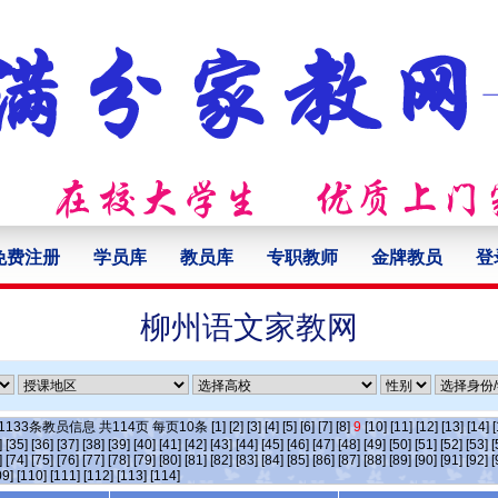
免费注册
学员库
教员库
专职教师
金牌教员
登
柳州语文家教网
1133
条教员信息 共
114
页 每页
10
条
[1]
[2]
[3]
[4]
[5]
[6]
[7]
[8]
9
[10]
[11]
[12]
[13]
[14]
[
]
[35]
[36]
[37]
[38]
[39]
[40]
[41]
[42]
[43]
[44]
[45]
[46]
[47]
[48]
[49]
[50]
[51]
[52]
[53]
[
]
[74]
[75]
[76]
[77]
[78]
[79]
[80]
[81]
[82]
[83]
[84]
[85]
[86]
[87]
[88]
[89]
[90]
[91]
[92]
[
09]
[110]
[111]
[112]
[113]
[114]