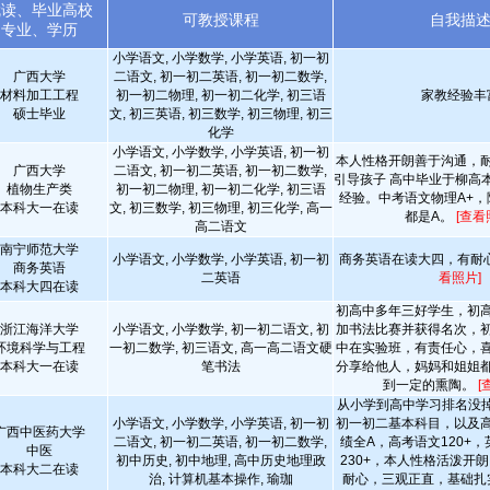
就读、毕业高校
可教授课程
自我描
专业、学历
小学语文, 小学数学, 小学英语, 初一初
广西大学
二语文, 初一初二英语, 初一初二数学,
材料加工工程
初一初二物理, 初一初二化学, 初三语
家教经验丰
硕士毕业
文, 初三英语, 初三数学, 初三物理, 初三
化学
小学语文, 小学数学, 小学英语, 初一初
本人性格开朗善于沟通，
广西大学
二语文, 初一初二英语, 初一初二数学,
引导孩子 高中毕业于柳高
植物生产类
初一初二物理, 初一初二化学, 初三语
经验。中考语文物理A+，
本科大一在读
文, 初三数学, 初三物理, 初三化学, 高一
都是A。
[查看
高二语文
南宁师范大学
小学语文, 小学数学, 小学英语, 初一初
商务英语在读大四，有耐
商务英语
二英语
看照片]
本科大四在读
初高中多年三好学生，初
浙江海洋大学
小学语文, 小学数学, 初一初二语文, 初
加书法比赛并获得名次，
环境科学与工程
一初二数学, 初三语文, 高一高二语文硬
中在实验班，有责任心，
本科大一在读
笔书法
分享给他人，妈妈和姐姐
到一定的熏陶。
[
从小学到高中学习排名没掉
小学语文, 小学数学, 小学英语, 初一初
初一初二基本科目，以及
广西中医药大学
二语文, 初一初二英语, 初一初二数学,
绩全A，高考语文120+，
中医
初中历史, 初中地理, 高中历史地理政
230+，本人性格活泼开
本科大二在读
治, 计算机基本操作, 瑜珈
耐心，三观正直，基础扎