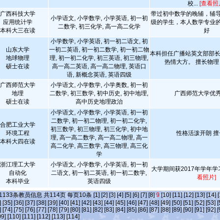
校...
[查看照
广西科技大学
带过初中数学的晚辅，辅
小学语文, 小学数学, 小学英语, 初一初
应用统计学
级的学生，本人数学专业
二数学, 初三化学, 高一高二化学
本科大三在读
好
小学数学, 小学英语, 初一初二语文, 初
山东大学
一初二英语, 初一初二数学, 初一初二物
本科担任广播站英文部部长
地球物理
理, 初一初二化学, 初三英语, 初三物理,
热情大方。 擅长物
硕士在读
高一高二英语, 高一高二物理, 英语口
语, 新概念英语, 英语四级
广西师范大学
小学语文, 小学数学, 小学奥数, 初一初
地理
二数学, 初三数学, 初中历史, 初中地理,
广西师范大学优
硕士在读
高中历史地理政治
小学语文, 小学数学, 小学英语, 初一初
二数学, 初一初二物理, 初一初二化学,
合肥工业大学
初三数学, 初三物理, 初三化学, 初中地
环境工程
性格活泼开朗 
理, 高一高二数学, 高一高二物理, 高一
本科大四在读
高二化学, 高三数学, 高三物理, 高三化
学
浙江理工大学
小学语文, 小学数学, 小学英语, 初一初
大学期间获2017年学年
自动化
二语文, 初一初二英语, 初一初二数学,
看照片]
本科毕业
英语四级
1133
条教员信息 共
114
页 每页
10
条
[1]
[2]
[3]
[4]
[5]
[6]
[7]
[8]
9
[10]
[11]
[12]
[13]
[14]
[
]
[35]
[36]
[37]
[38]
[39]
[40]
[41]
[42]
[43]
[44]
[45]
[46]
[47]
[48]
[49]
[50]
[51]
[52]
[53]
[
]
[74]
[75]
[76]
[77]
[78]
[79]
[80]
[81]
[82]
[83]
[84]
[85]
[86]
[87]
[88]
[89]
[90]
[91]
[92]
[
09]
[110]
[111]
[112]
[113]
[114]