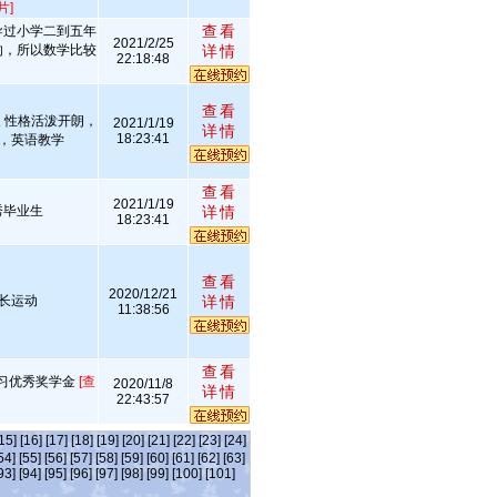
片]
查看
导过小学二到五年
2021/2/25
的，所以数学比较
详情
22:18:48
查看
 性格活泼开朗，
2021/1/19
详情
18:23:41
理，英语教学
查看
2021/1/19
秀毕业生
详情
18:23:41
查看
2020/12/21
擅长运动
详情
11:38:56
查看
学习优秀奖学金
[查
2020/11/8
详情
22:43:57
15]
[16]
[17]
[18]
[19]
[20]
[21]
[22]
[23]
[24]
54]
[55]
[56]
[57]
[58]
[59]
[60]
[61]
[62]
[63]
93]
[94]
[95]
[96]
[97]
[98]
[99]
[100]
[101]