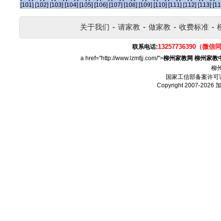
[101]
[102]
[103]
[104]
[105]
[106]
[107]
[108]
[109]
[110]
[111]
[112]
[113]
[11
关于我们
-
请家教
-
做家教
-
收费标准
-
13257736390（微信
联系电话:
a href="http://www.lzmfjj.com/">
柳州家教网
柳州家教
柳
国家工信部备案许可
Copyright 2007-2026