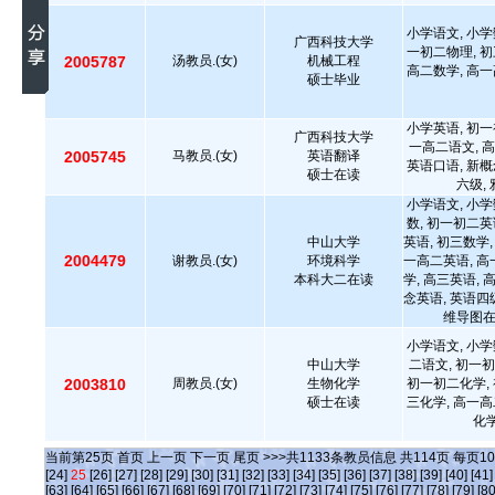
小学语文, 小学
广西科技大学
一初二物理, 初
2005787
汤教员.(女)
机械工程
高二数学, 高一
硕士毕业
小学英语, 初一
广西科技大学
一高二语文, 高
2005745
马教员.(女)
英语翻译
英语口语, 新概
硕士在读
六级,
小学语文, 小学
数, 初一初二英
中山大学
英语, 初三数学,
2004479
谢教员.(女)
环境科学
一高二英语, 高
本科大二在读
学, 高三英语, 
念英语, 英语四级
维导图
小学语文, 小学
中山大学
二语文, 初一初
2003810
周教员.(女)
生物化学
初一初二化学, 
硕士在读
三化学, 高一高
化学
当前第
25
页
首页
上一页
下一页
尾页
>>>共
1133
条教员信息 共
114
页 每页
10
[24]
25
[26]
[27]
[28]
[29]
[30]
[31]
[32]
[33]
[34]
[35]
[36]
[37]
[38]
[39]
[40]
[41]
[63]
[64]
[65]
[66]
[67]
[68]
[69]
[70]
[71]
[72]
[73]
[74]
[75]
[76]
[77]
[78]
[79]
[80