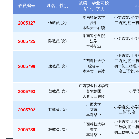
就读、毕业高校
教员编号
姓名、性别
可
专业、学历
华南师范大学
小学语文, 小学
2005327
伍教员.(女)
法学
二语文, 初一初
本科大一在读
湖南警察学院
小学语文, 小学
2005725
陈教员.(女)
法学
本科毕业
小学语文, 小学
广西科技大学
二语文, 初一初
2005796
唐教员.(女)
经济学
初一初二物理, 
本科大一在读
一高二语文, 
广西职业技术学院
2005793
曾教员.(女)
畜牧兽医
小学语
大专大三在读
广西大学
小学语文, 小学
2005792
甘教员.(女)
英语
三英语, 高
本科毕业
小学语文, 小学
广西科技大学
二数学, 初一初
2005789
林教员.(女)
数学
初三数学, 初三
本科毕业