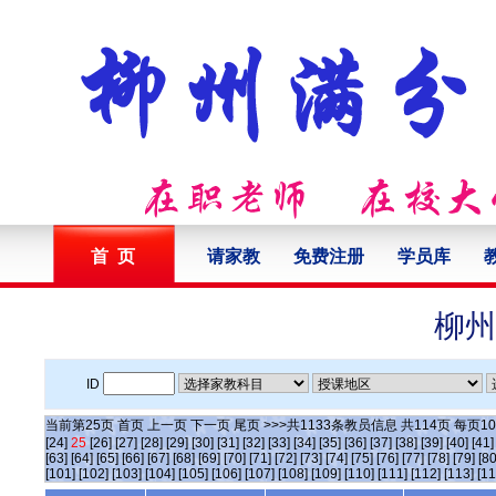
首 页
请家教
免费注册
学员库
柳州
ID
当前第
25
页
首页
上一页
下一页
尾页
>>>共
1133
条教员信息 共
114
页 每页
10
[24]
25
[26]
[27]
[28]
[29]
[30]
[31]
[32]
[33]
[34]
[35]
[36]
[37]
[38]
[39]
[40]
[41]
[63]
[64]
[65]
[66]
[67]
[68]
[69]
[70]
[71]
[72]
[73]
[74]
[75]
[76]
[77]
[78]
[79]
[80
[101]
[102]
[103]
[104]
[105]
[106]
[107]
[108]
[109]
[110]
[111]
[112]
[113]
[11