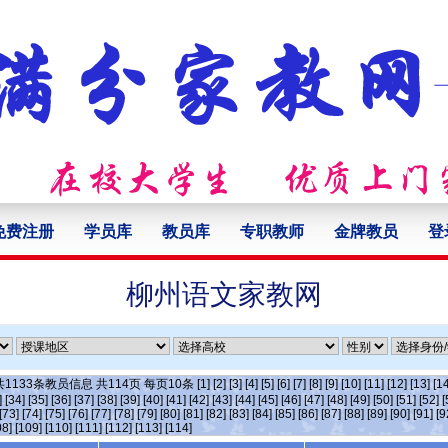
免费注册
学员库
教员库
专职教师
金牌教员
登
柳州语文家教网
共
1133
条教员信息 共
114
页 每页
10
条
[1]
[2]
[3]
[4]
[5]
[6]
[7]
[8]
[9]
[10]
[11]
[12]
[13]
[14
]
[34]
[35]
[36]
[37]
[38]
[39]
[40]
[41]
[42]
[43]
[44]
[45]
[46]
[47]
[48]
[49]
[50]
[51]
[52]
[
[73]
[74]
[75]
[76]
[77]
[78]
[79]
[80]
[81]
[82]
[83]
[84]
[85]
[86]
[87]
[88]
[89]
[90]
[91]
[9
08]
[109]
[110]
[111]
[112]
[113]
[114]