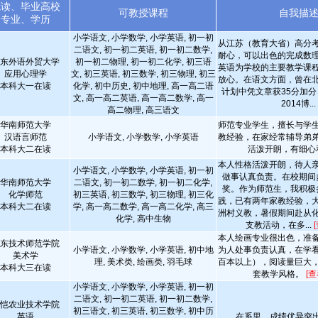
就读、毕业高校
可教授课程
自我描
专业、学历
小学语文, 小学数学, 小学英语, 初一初
从江苏（教育大省）高分
二语文, 初一初二英语, 初一初二数学,
耐心，可以出色的完成数
东外语外贸大学
初一初二物理, 初一初二化学, 初三语
英语为学校的主要教学课
应用心理学
文, 初三英语, 初三数学, 初三物理, 初三
放心。在语文方面，曾在
本科大一在读
化学, 初中历史, 初中地理, 高一高二语
计划中凭文章获35分加
文, 高一高二英语, 高一高二数学, 高一
2014博...
高二物理, 高三语文
华南师范大学
师范专业学生，擅长与学
汉语言师范
小学语文, 小学数学, 小学英语
教经验，在家经常辅导弟
本科大二在读
活泼开朗，有细心
本人性格活泼开朗，待人
小学语文, 小学数学, 小学英语, 初一初
做事认真负责。在校期间
华南师范大学
二语文, 初一初二数学, 初一初二化学,
奖。作为师范生，我积极
化学师范
初三英语, 初三数学, 初三物理, 初三化
践，已有两年家教经验，
本科大二在读
学, 高一高二数学, 高一高二化学, 高三
洲村义教，暑假期间赴从
化学, 高中生物
支教活动，在多...
本人绘画专业很出色，准
东技术师范学院
小学语文, 小学数学, 小学英语, 初中地
为人处事负责认真，在学
美术学
理, 美术类, 绘画类, 羽毛球
百本以上），阅读量巨大
本科大三在读
套教学风格。
[
小学语文, 小学数学, 小学英语, 初一初
二语文, 初一初二英语, 初一初二数学,
恺农业技术学院
初三语文, 初三英语, 初三数学, 初中历
英语
在系里，成绩优异突