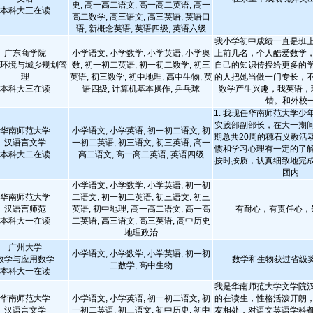
史, 高一高二语文, 高一高二英语, 高一
本科大三在读
高二数学, 高三语文, 高三英语, 英语口
语, 新概念英语, 英语四级, 英语六级
我小学初中成绩一直是班
广东商学院
小学语文, 小学数学, 小学英语, 小学奥
上前几名，个人酷爱数学
环境与城乡规划管
数, 初一初二英语, 初一初二数学, 初三
自己的知识传授给更多的
理
英语, 初三数学, 初中地理, 高中生物, 英
的人把她当做一门专长，
本科大三在读
语四级, 计算机基本操作, 乒乓球
数学产生兴趣，我英语，
错。和外校一.
1. 我现任华南师范大学少
实践部副部长，在大一期
华南师范大学
小学语文, 小学英语, 初一初二语文, 初
期总共20周的穗石义教活
汉语言文学
一初二英语, 初三语文, 初三英语, 高一
惯和学习心理有一定的了
本科大二在读
高二语文, 高一高二英语, 英语四级
按时按质，认真细致地完
团内...
小学语文, 小学数学, 小学英语, 初一初
华南师范大学
二语文, 初一初二英语, 初三语文, 初三
汉语言师范
英语, 初中地理, 高一高二语文, 高一高
有耐心，有责任心，
本科大一在读
二英语, 高三语文, 高三英语, 高中历史
地理政治
广州大学
小学语文, 小学数学, 小学英语, 初一初
数学与应用数学
数学和生物获过省级
二数学, 高中生物
本科大一在读
我是华南师范大学文学院
华南师范大学
小学语文, 小学英语, 初一初二语文, 初
的在读生，性格活泼开朗
汉语言文学
一初二英语, 初三语文, 初中历史, 初中
友相处，对语文英语学科