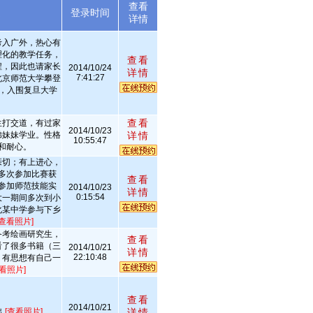
查看
述
登录时间
详情
考入广外，热心有
理化的教学任务，
查看
程，因此也请家长
2014/10/24
详情
7:41:27
北京师范大学攀登
分，入围复旦大学
查看
生打交道，有过家
2014/10/23
弟妹妹学业。性格
详情
10:55:47
和耐心。
亲切；有上进心，
多次参加比赛获
查看
参加师范技能实
2014/10/23
详情
0:15:54
大一期间多次到小
化某中学参与下乡
[查看照片]
备考绘画研究生，
查看
看了很多书籍（三
2014/10/21
详情
22:10:48
，有思想有自己一
查看照片]
查看
2014/10/21
出
[查看照片]
详情