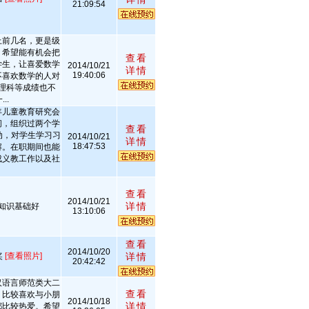
21:09:54
上前几名，更是级
，希望能有机会把
查看
学生，让喜爱数学
2014/10/21
详情
19:40:06
不喜欢数学的人对
理科等成绩也不
..
年儿童教育研究会
间，组织过两个学
查看
动，对学生学习习
2014/10/21
详情
18:47:53
解。在职期间也能
成义教工作以及社
查看
2014/10/21
详情
知识基础好
13:10:06
查看
2014/10/20
奖
[查看照片]
详情
20:42:42
汉语言师范类大二
查看
，比较喜欢与小朋
2014/10/18
详情
都比较热爱。希望