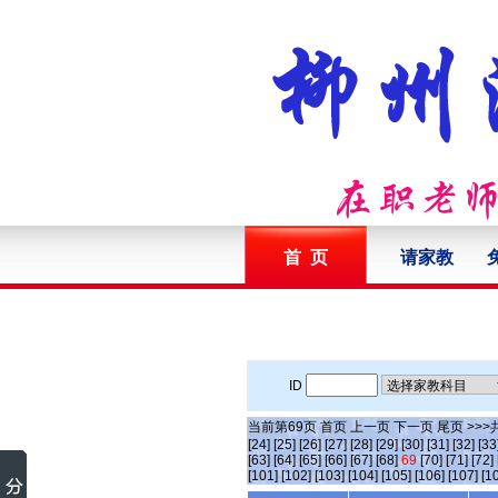
首 页
请家教
ID
当前第
69
页
首页
上一页
下一页
尾页
>>>
[24]
[25]
[26]
[27]
[28]
[29]
[30]
[31]
[32]
[33
[63]
[64]
[65]
[66]
[67]
[68]
69
[70]
[71]
[72]
[101]
[102]
[103]
[104]
[105]
[106]
[107]
[1