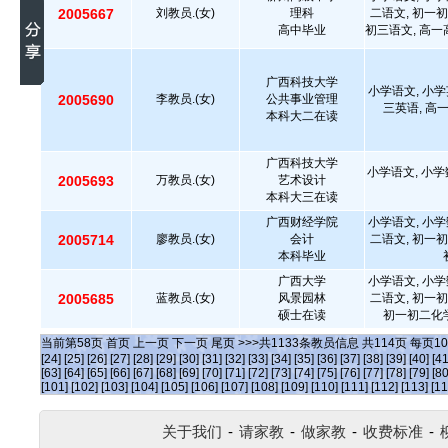
2005667
刘教员.(女)
理科
二语文, 初一初
高中毕业
初三语文, 高一
广西科技大学
小学语文, 小学
2005690
李教员.(女)
公共事业管理
三英语, 高
本科大二在读
广西科技大学
小学语文, 小学
2005693
万教员.(女)
艺术设计
本科大三在读
广西财经学院
小学语文, 小学
2005714
廖教员.(女)
会计
二语文, 初一初
本科毕业
广西大学
小学语文, 小学
2005685
蓝教员.(女)
风景园林
二语文, 初一初
硕士在读
初一初二化学
当前第
58
页
首页
上一页
下一页
尾页
>>>共
1133
条教员信息 共
114
页 每页
10
[24]
[25]
[26]
[27]
[28]
[29]
[30]
[31]
[32]
[33]
[34]
[35]
[36]
[37]
[38]
[39]
[40]
[41
[63]
[64]
[65]
[66]
[67]
[68]
[69]
[70]
[71]
[72]
[73]
[74]
[75]
[76]
[77]
[78]
[79]
[80
[101]
[102]
[103]
[104]
[105]
[106]
[107]
[108]
[109]
[110]
[111]
[112]
[113]
[11
关于我们
-
请家教
-
做家教
-
收费标准
-