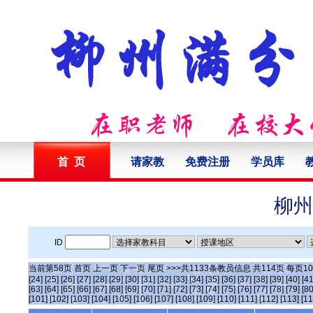
首 页
请家教
免费注册
学员库
柳州
ID
当前第
58
页
首页
上一页
下一页
尾页
>>>共
1133
条教员信息 共
114
页 每页
10
[24]
[25]
[26]
[27]
[28]
[29]
[30]
[31]
[32]
[33]
[34]
[35]
[36]
[37]
[38]
[39]
[40]
[41
[63]
[64]
[65]
[66]
[67]
[68]
[69]
[70]
[71]
[72]
[73]
[74]
[75]
[76]
[77]
[78]
[79]
[80
[101]
[102]
[103]
[104]
[105]
[106]
[107]
[108]
[109]
[110]
[111]
[112]
[113]
[11