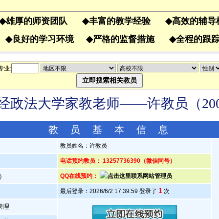
◆
雄厚的师资团队
◆
丰富的教学经验
◆
高效的辅
果
◆
良好的学习环境
◆
严格的监督措施
◆
全程的
专业:
经政法大学家教老师——许教员（2006
教 员 基 本 信 息
教员姓名：许教员
人
电话预约教员： 13257736390（微信同号）
岁）
QQ在线预约：
1
最后登录：2026/6/2 17:39:59 登录了
次
管理