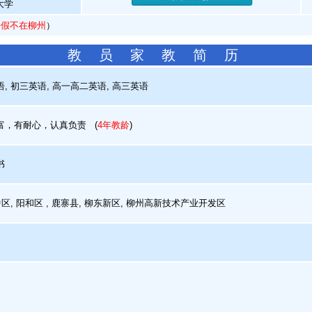
大学
暑假不在柳州
）
教 员 家 教 简 历
 初三英语, 高一高二英语, 高三英语
，有耐心，认真负责
(
4年教龄
)
书
区, 阳和区 , 鹿寨县, 柳东新区, 柳州高新技术产业开发区