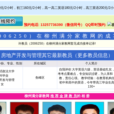
0元/2小时，初三160元/2小时，高一高二英语180元/2小时，高三英语200元/2
预约电话: 13257736390（微信同号） QQ即时预约:
006250）在柳州满分家教网的
许教员（2006250）在柳州满分家教网暂无成功接单记录!
房地产开发与管理其它最新教员（
更多教员信息
）
身份、专业、性别
所在城区
个人简介
自我评价:大学英语六级，英语基础扎实
经政法大学
考考点重难点，专业知识过硬，为人亲和
科毕业
鱼峰区
教，责任心强。 教学经验：在教育机构
开发与管理
初中和高中的英语，今年带高三毕业生
女
130+
柳州满分家教网
推 荐 金 牌 教 员
的 相 册