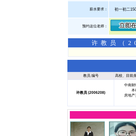
薪水要求：
初一初二15
预约这位老师：
许教员（2
教员.编号
高校、目前
中南财
本
许教员 (2006208)
房地产