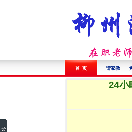
首 页
请家教
24小