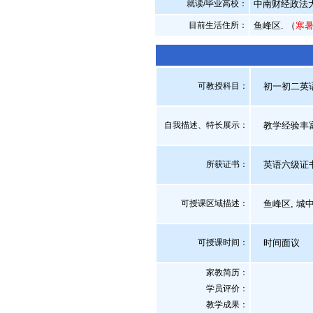
就读/毕业高校：
中南财经政法
目前生活住所：
鱼峰区. （
寒
可教授科目：
初一初二英语,
自我描述、特长展示
：
教学经验丰富
所获证书
：
英语六级证
可授课区域描述：
鱼峰区, 城中
可授课时间：
时间面议
家教简历：
学员评价：
教学成果：