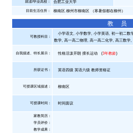
就读/毕业高校：
合肥工业大学
目前生活住所：
柳南区.柳州市柳南区 （寒暑假都在柳州）
教 员
小学语文, 小学数学, 小学英语, 初一初二数学,
可教授科目：
数学, 高一高二物理, 高一高二化学, 高三数学,
自我描述、特长展示
：
性格活泼开朗 擅长运动
(
3年教龄
)
所获证书
：
英语四级 英语六级 教师资格证
可授课区域描述：
柳南区
可授课时间：
时间面议
家教简历：
学员评价：
教学成果：