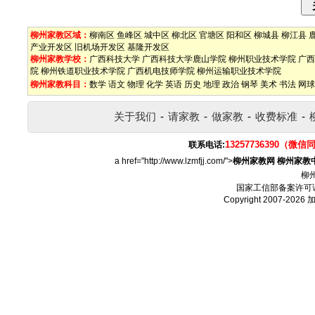
柳州家教区域：
柳南区
鱼峰区
城中区
柳北区
官塘区
阳和区
柳城县
柳江县
产业开发区
旧机场开发区
基隆开发区
柳州家教学校：
广西科技大学
广西科技大学鹿山学院
柳州职业技术学院
广西
院
柳州铁道职业技术学院
广西机电技师学院
柳州运输职业技术学院
柳州家教科目：
数学
语文
物理
化学
英语
历史
地理
政治
钢琴
美术
书法
网球
关于我们
-
请家教
-
做家教
-
收费标准
-
13257736390（微信
联系电话:
a href="http://www.lzmfjj.com/">
柳州家教网
柳州家教
柳
国家工信部备案许可
Copyright 2007-2026