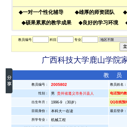
◆
一对一个性化辅导
◆
雄厚的师资团队
◆
◆
硕果累累的教学成果
◆
良好的学习环境
教员编号
科目:
专业:
广西科技大学鹿山学院家教
教 员
2005802
教员编号：
教员姓名
性别：
男
贵州省遵义市务川县人
电话预约教员
出生年月：
1996-9 （30岁）
QQ在线预
目前身份：
本科大一在读
最后登录：20
所学专业：
机械工程