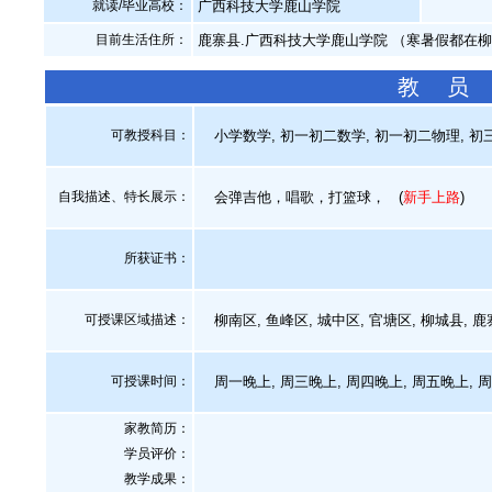
就读/毕业高校：
广西科技大学鹿山学院
目前生活住所：
鹿寨县.广西科技大学鹿山学院 （寒暑假都在
教 员
可教授科目：
小学数学, 初一初二数学, 初一初二物理, 初三
自我描述、特长展示
：
会弹吉他，唱歌，打篮球，
(
新手上路
)
所获证书
：
可授课区域描述：
柳南区, 鱼峰区, 城中区, 官塘区, 柳城县, 鹿
可授课时间：
周一晚上, 周三晚上, 周四晚上, 周五晚上, 
家教简历：
学员评价：
教学成果：