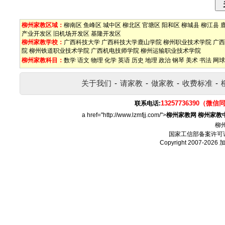
柳州家教区域：
柳南区
鱼峰区
城中区
柳北区
官塘区
阳和区
柳城县
柳江县
产业开发区
旧机场开发区
基隆开发区
柳州家教学校：
广西科技大学
广西科技大学鹿山学院
柳州职业技术学院
广西
院
柳州铁道职业技术学院
广西机电技师学院
柳州运输职业技术学院
柳州家教科目：
数学
语文
物理
化学
英语
历史
地理
政治
钢琴
美术
书法
网球
关于我们
-
请家教
-
做家教
-
收费标准
-
13257736390（微信
联系电话:
a href="http://www.lzmfjj.com/">
柳州家教网
柳州家教
柳
国家工信部备案许可
Copyright 2007-2026