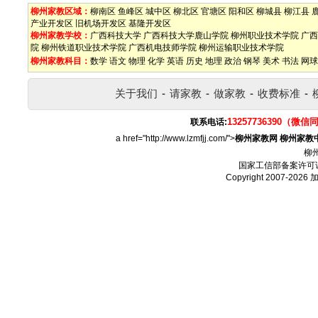
柳州家教区域：
柳南区
鱼峰区
城中区
柳北区
官塘区
阳和区
柳城县
柳江县
产业开发区
旧机场开发区
基隆开发区
柳州家教学校：
广西科技大学
广西科技大学鹿山学院
柳州职业技术学院
广西
院
柳州铁道职业技术学院
广西机电技师学院
柳州运输职业技术学院
柳州家教科目：
数学
语文
物理
化学
英语
历史
地理
政治
钢琴
美术
书法
网球
关于我们
-
请家教
-
做家教
-
收费标准
-
13257736390（微信
联系电话:
a href="http://www.lzmfjj.com/">
柳州家教网
柳州家教
柳
国家工信部备案许可
Copyright 2007-2026