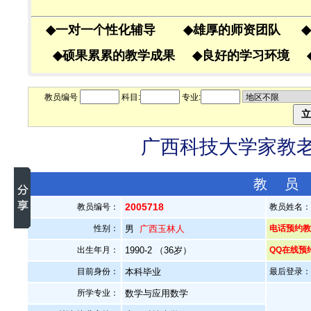
◆
一对一个性化辅导
◆
雄厚的师资团队
◆
◆
硕果累累的教学成果
◆
良好的学习环境
教员编号
科目:
专业:
广西科技大学家教老师
教 员
2005718
教员编号：
教员姓名
性别：
男
广西玉林人
电话预约教员
出生年月：
1990-2 （36岁）
QQ在线预
目前身份：
本科毕业
最后登录：20
所学专业：
数学与应用数学