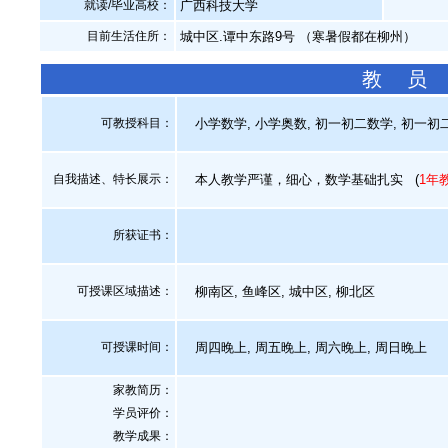
就读/毕业高校：
广西科技大学
目前生活住所：
城中区.谭中东路9号 （寒暑假都在柳州）
教 员
可教授科目：
小学数学, 小学奥数, 初一初二数学, 初一初二
自我描述、特长展示
：
本人教学严谨，细心，数学基础扎实
(
1年
所获证书
：
可授课区域描述：
柳南区, 鱼峰区, 城中区, 柳北区
可授课时间：
周四晚上, 周五晚上, 周六晚上, 周日晚上
家教简历：
学员评价：
教学成果：