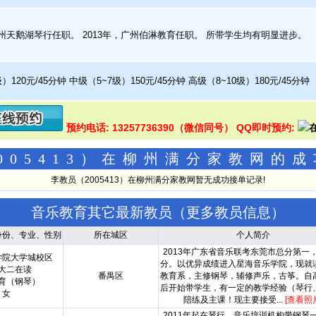
州天鹅湖琴行任职。 2013年，广州伯淋教育任职。 所带学生均有明显进步。
）120元/45分钟 中级（5~7级）150元/45分钟 高级（8~10级）180元/45分钟
预约电话: 13257736390（微信同号） QQ即时预约:
005413）在柳州满分家教网的
李教员（2005413）在柳州满分家教网暂无成功接单记录!
音乐教育其它最新教员（
更多教员信息
）
身份、专业、性别
所在城区
个人简介
2013年广东省音乐联考东莞市总分第一
学院大学城校区
分。以优异成绩进入星海音乐学院，现就
大二在读
番禺区
教育系，主修钢琴，辅修声乐，古筝。自
育（钢琴）
后开始带学生，有一定的教学经验（琴行
女
陪练及主课！现主要接受...
[查看照
2011年起在琴行，音乐培训机构带钢琴