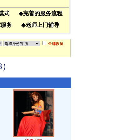
导模式
◆
完善的服务流程
跟踪服务
◆
老师上门辅导
金牌教员
3）