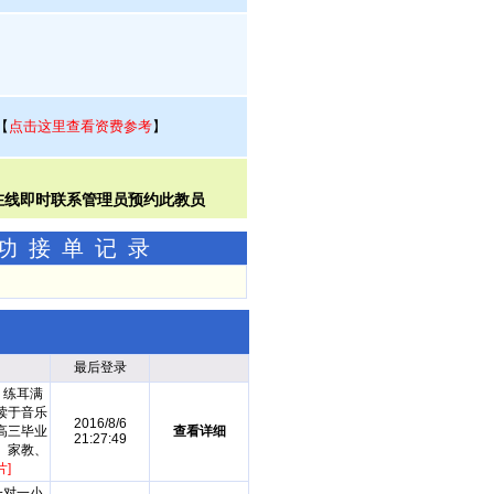
【
点击这里查看资费参考
】
成功接单记录
最后登录
，练耳满
读于音乐
2016/8/6
高三毕业
查看详细
21:27:49
、家教、
片]
一对一小