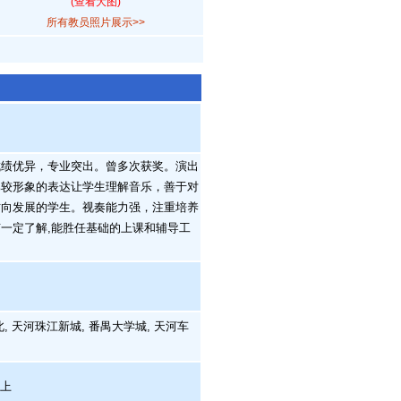
(查看大图)
所有教员照片展示>>
绩优异，专业突出。曾多次获奖。演出
比较形象的表达让学生理解音乐，善于对
方向发展的学生。视奏能力强，注重培养
一定了解,能胜任基础的上课和辅导工
, 天河珠江新城, 番禺大学城, 天河车
晚上