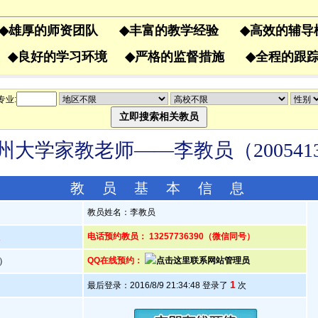
◆
雄厚的师资团队
◆
丰富的教学经验
◆
高效的辅
果
◆
良好的学习环境
◆
严格的监督措施
◆
全程的
专业:
州大学家教老师——李教员（200541
教 员 基 本 信 息
教员姓名：李教员
人
电话预约教员： 13257736390（微信同号）
岁）
QQ在线预约：
1
最后登录：2016/8/9 21:34:48 登录了
次