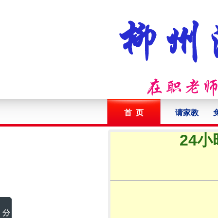
首 页
请家教
24小