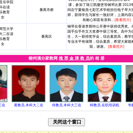
音乐学院
课，参加了珠江凯撒堡等钢琴比赛 2013
科在读
番禺市桥
间在宁夏银燕七彩艺术学校担任电子琴大
乐教育
师，获得学生与家长一致好评，上课内容
女
有耐心和富有亲和...
[查看照片]
钢琴在香港李斯特公开赛中获得优秀奖。
师范大学
国手拉手作文大奖赛中获三等奖。高中为
大二在读
番禺区
生，大一获得奖学金，综合素质高，教学
乐教育
专业水平有保障，综合素质，希望大家能
女
我，谢谢。
[查看照片]
柳州满分家教网
推 荐 金 牌 教 员
的 相 册
三在
黄教员.本科大二在
何教员.本科大三在
柯教员.在职培训机
韦