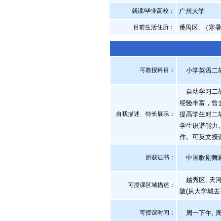
就读/毕业高校：
广州大学
目前生活住所：
番禺区. （寒
可教授科目：
小学英语二
自幼学习二胡
经验丰富，曾
自我描述、特长展示
：
提高学生对二
学生识谱能力
作。可英文授
所获证书
：
中国歌剧舞剧
越秀区, 天河
可授课区域描述：
陂(从大学城去
可授课时间：
周一下午, 