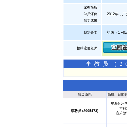
家教简历：
学员评价：
2012年，广
教学成果：
薪水要求：
初级（1~4级
预约这位老师：
李教员（2
教员.编号
高校、目前
星海音乐
本科
李教员 (2005473)
音乐教