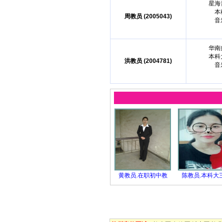
星海
本
周教员 (2005043)
音
华南
本科
洪教员 (2004781)
音
黄教员.在职初中教
陈教员.本科大