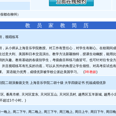
暑假都在柳州）
教 员 家 教 简 历
胡，视唱练耳
，从小师从上海音乐学院教授。对工作有责任心，对学生有耐心。在校期间成
去过意大利、美国和日本交流演出。教学方法新颖独特，授课生动幽默，能用
胡的兴趣。教有基础的各级别学生，考级曲目和练习曲皆可。也可针对往专业
。并且视唱练耳有扎实的功底，可以从另外的角度让学生领悟。对高考应试也有
课。 英语能力优秀，成绩优异被学校公派赴美国学习。
(
3年教龄
)
院二胡演奏级文凭 上海音乐学院二胡十级 大学四级证书 托福成绩优异
区, 番禺市桥, 天河区棠东, 天河区五山, 天河区员村, 越秀区五羊新城, 越秀小北
不超过1个小时。)
周一晚上, 周二下午, 周二晚上, 周三下午, 周三晚上, 周日上午, 周日下午, 周日