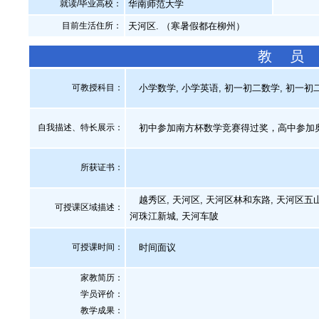
就读/毕业高校：
华南师范大学
目前生活住所：
天河区. （寒暑假都在柳州）
教 员
可教授科目：
小学数学, 小学英语, 初一初二数学, 初一初二
自我描述、特长展示
：
初中参加南方杯数学竞赛得过奖，高中参加
所获证书
：
越秀区, 天河区, 天河区林和东路, 天河区五山
可授课区域描述：
河珠江新城, 天河车陂
可授课时间：
时间面议
家教简历：
学员评价：
教学成果：