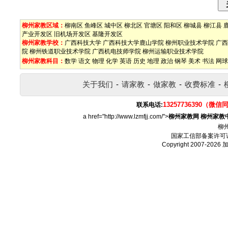
柳州家教区域：
柳南区
鱼峰区
城中区
柳北区
官塘区
阳和区
柳城县
柳江县
产业开发区
旧机场开发区
基隆开发区
柳州家教学校：
广西科技大学
广西科技大学鹿山学院
柳州职业技术学院
广西
院
柳州铁道职业技术学院
广西机电技师学院
柳州运输职业技术学院
柳州家教科目：
数学
语文
物理
化学
英语
历史
地理
政治
钢琴
美术
书法
网球
关于我们
-
请家教
-
做家教
-
收费标准
-
13257736390（微信
联系电话:
a href="http://www.lzmfjj.com/">
柳州家教网
柳州家教
柳
国家工信部备案许可
Copyright 2007-2026