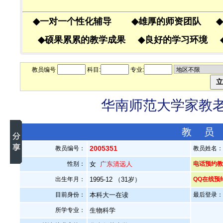
◆
一对一个性化辅导
◆
雄厚的师资团队
◆
◆
硕果累累的教学成果
◆
良好的学习环境
教员编号
科目:
专业:
华南师范大学家教老师
教 员
2005351
教员编号：
教员姓名
性别：
女
广东清远人
电话预约教员
出生年月：
1995-12 （31岁）
QQ在线预
目前身份：
本科大一在读
最后登录：20
所学专业：
生物科学