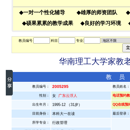
◆
一对一个性化辅导
◆
雄厚的师资团队
◆
◆
硕果累累的教学成果
◆
良好的学习环境
教员编号
科目:
专业:
华南理工大学家教老师
教 员
2005295
教员编号：
教员姓名
性别：
女
广东云浮人
电话预约教员
出生年月：
1995-12 （31岁）
QQ在线预
目前身份：
本科大一在读
最后登录：20
所学专业：
行政管理