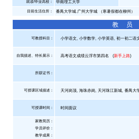
就读/毕业高校：
华南理工大学
目前生活住所：
番禺大学城.广州大学城 （寒暑假都在柳州）
教 员
可教授科目：
小学语文, 小学数学, 小学英语, 初一初二语文
自我描述、特长展示
：
高考语文成绩云浮市第四名
(
新手上路
)
所获证书
：
可授课区域描述：
天河岗顶, 海珠赤岗, 天河珠江新城, 番禺大学
可授课时间：
时间面议
家教简历：
学员评价：
教学成果：