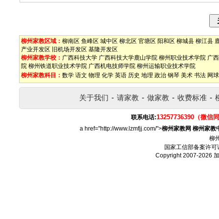
柳州家教区域：
柳南区
鱼峰区
城中区
柳北区
官塘区
阳和区
柳城县
柳江县
产业开发区
旧机场开发区
基隆开发区
柳州家教学校：
广西科技大学
广西科技大学鹿山学院
柳州职业技术学院
广西
院
柳州铁道职业技术学院
广西机电技师学院
柳州运输职业技术学院
柳州家教科目：
数学
语文
物理
化学
英语
历史
地理
政治
钢琴
美术
书法
网球
关于我们
-
请家教
-
做家教
-
收费标准
-
13257736390（微信
联系电话:
a href="http://www.lzmfjj.com/">
柳州家教网
柳州家教
柳
国家工信部备案许可
Copyright 2007-2026