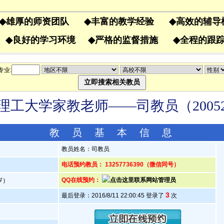
◆
雄厚的师资团队
◆
丰富的教学经验
◆
高效的辅
果
◆
良好的学习环境
◆
严格的监督措施
◆
全程的
专业:
理工大学家教老师——司教员（20052
教 员 基 本 信 息
教员姓名：司教员
人
电话预约教员： 13257736390（微信同号）
3岁）
QQ在线预约：
3
最后登录：2016/8/11 22:00:45 登录了
次