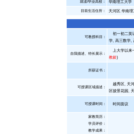
就读/毕业高校：
华南理工大学
目前生活住所：
天河区.华南理
初一初二英语,
可教授科目：
学, 高三数学,
上大学以来一
自我描述、特长展示
：
教龄
)
所获证书
：
越秀区, 天河区
可授课区域描述：
区骏景花园, 天
可授课时间：
时间面议
家教简历：
学员评价：
教学成果：