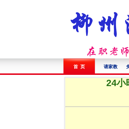
首 页
请家教
24小