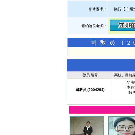
薪水要求：
执行【广州
预约这位老师：
司教员（2
教员.编号
高校、目前
华南
本科
司教员 (2004294)
数