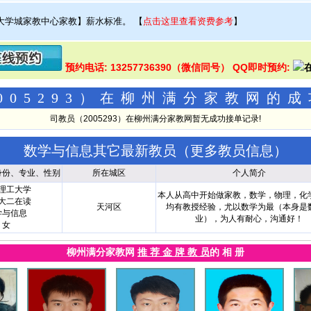
大学城家教中心家教】薪水标准。
【
点击这里查看资费参考
】
预约电话: 13257736390（微信同号） QQ即时预约:
005293）在柳州满分家教网的
司教员（2005293）在柳州满分家教网暂无成功接单记录!
数学与信息其它最新教员（
更多教员信息
）
身份、专业、性别
所在城区
个人简介
理工大学
本人从高中开始做家教，数学，物理，化
大二在读
天河区
均有教授经验，尤以数学为最（本身是
学与信息
业），为人有耐心，沟通好！
女
柳州满分家教网
推 荐 金 牌 教 员
的 相 册