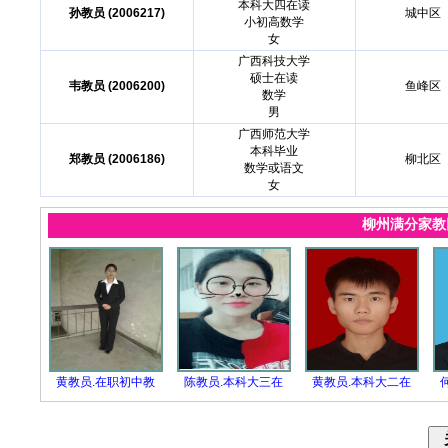
本科大四在读
孙教员 (2006217)
城中区
小初高数学
女
广西科技大学
硕士在读
韦教员 (2006200)
鱼峰区
数学
男
广西师范大学
本科毕业
郑教员 (2006186)
柳北区
数学或语文
女
柳州满分家
黄教员.在职初中教
陈教员.本科大三在
黄教员.本科大二在