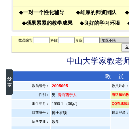
◆
一对一个性化辅导
◆
雄厚的师资团队
◆
◆
硕果累累的教学成果
◆
良好的学习环境
教员编号
科目:
专业:
中山大学家教老师—
教 员
2005095
教员编号：
教员姓名
性别：
男
青海西宁人
电话预约教员
出生年月：
1990-1 （36岁）
QQ在线预
目前身份：
博士在读
最后登录：20
所学专业：
数学