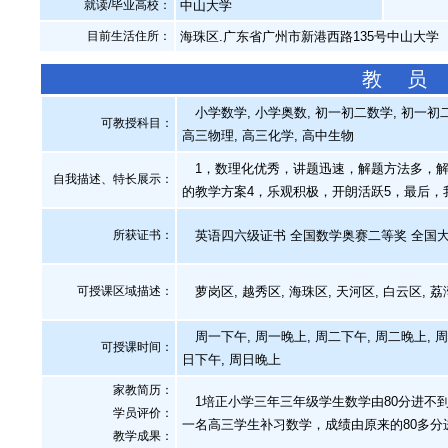
就读/毕业高校：
中山大学
目前生活住所：
海珠区.广东省广州市新港西路135号中山大学
教 员
小学数学, 小学奥数, 初一初二数学, 初一初二
可教授科目：
高三物理, 高三化学, 高中生物
1，数理化优秀，讲题迅速，解题方法多，解
自我描述、特长展示
：
的教学方案4，乐观积极，开朗活跃5，最后
所获证书
：
英语四六级证书 全国数学奥赛二等奖 全国
可授课区域描述：
萝岗区, 越秀区, 海珠区, 天河区, 白云区, 荔
周一下午, 周一晚上, 周二下午, 周二晚上, 周
可授课时间：
日下午, 周日晚上
家教简历：
1培正小学三年三年级学生数学由80分进不到9
学员评价：
一名高三学生补习数学，成绩由原来的80多分进
教学成果：