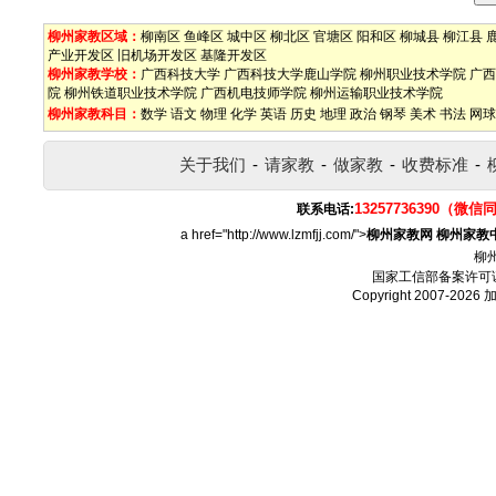
柳州家教区域：
柳南区
鱼峰区
城中区
柳北区
官塘区
阳和区
柳城县
柳江县
产业开发区
旧机场开发区
基隆开发区
柳州家教学校：
广西科技大学
广西科技大学鹿山学院
柳州职业技术学院
广西
院
柳州铁道职业技术学院
广西机电技师学院
柳州运输职业技术学院
柳州家教科目：
数学
语文
物理
化学
英语
历史
地理
政治
钢琴
美术
书法
网球
关于我们
-
请家教
-
做家教
-
收费标准
-
13257736390（微信
联系电话:
a href="http://www.lzmfjj.com/">
柳州家教网
柳州家教
柳
国家工信部备案许可
Copyright 2007-2026