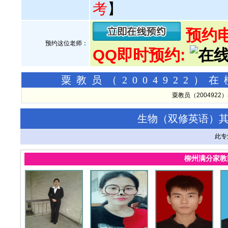
考
】
预约电话
预约这位老师：
QQ即时预约:
粟教员（2004922
粟教员（200492
生物（双修英语）
此专
柳州满分家