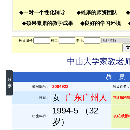
◆
一对一个性化辅导
◆
雄厚的师资团队
◆
◆
硕果累累的教学成果
◆
良好的学习环境
教员编号
科目:
专业:
中山大学家教老师—
教 员
2004922
教员编号：
教员姓名
女
广东广州人
性别：
电话预约教员
1994-5 （32
出生年月：
QQ在线预
岁）