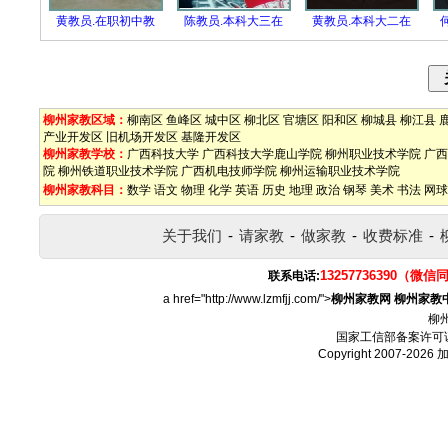
黄教员.在职初中教
陈教员.本科大三在
黄教员.本科大二在
柳州家教区域：
柳南区
鱼峰区
城中区
柳北区
官塘区
阳和区
柳城县
柳江县
产业开发区
旧机场开发区
基隆开发区
柳州家教学校：
广西科技大学
广西科技大学鹿山学院
柳州职业技术学院
广西
院
柳州铁道职业技术学院
广西机电技师学院
柳州运输职业技术学院
柳州家教科目：
数学
语文
物理
化学
英语
历史
地理
政治
钢琴
美术
书法
网球
关于我们
-
请家教
-
做家教
-
收费标准
-
13257736390（微信
联系电话:
a href="http://www.lzmfjj.com/">
柳州家教网
柳州家教
柳
国家工信部备案许可
Copyright 2007-2026