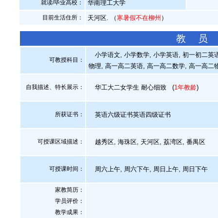
就读/毕业高校：
华南理工大学
目前生活住所：
天河区. （
寒暑假不在柳州
）
教 员
小学语文, 小学数学, 小学英语, 初一初二英语,
可教授科目：
物理, 高一高二英语, 高一高二数学, 高一高二
自我描述、特长展示
：
华工大二女学生 耐心细致
(
1年教龄
)
所获证书
：
英语六级证书英语四级证书
可授课区域描述：
越秀区, 海珠区, 天河区, 荔湾区, 番禺区
可授课时间：
周六上午, 周六下午, 周日上午, 周日下午
家教简历：
学员评价：
教学成果：