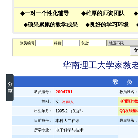
◆
一对一个性化辅导
◆
雄厚的师资团队
◆
◆
硕果累累的教学成果
◆
良好的学习环境
教员编号
科目:
专业:
华南理工大学家教老师
教 员
2004791
教员编号：
教员姓名
性别：
女
河南人
电话预约教员
出生年月：
1995-2 （31岁）
QQ在线预
目前身份：
本科大二在读
最后登录：20
所学专业：
电子科学与技术