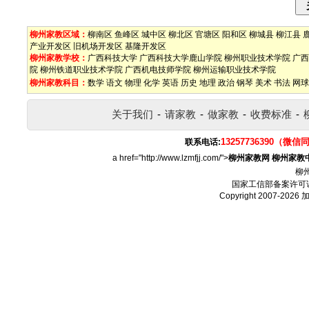
柳州家教区域：
柳南区
鱼峰区
城中区
柳北区
官塘区
阳和区
柳城县
柳江县
产业开发区
旧机场开发区
基隆开发区
柳州家教学校：
广西科技大学
广西科技大学鹿山学院
柳州职业技术学院
广西
院
柳州铁道职业技术学院
广西机电技师学院
柳州运输职业技术学院
柳州家教科目：
数学
语文
物理
化学
英语
历史
地理
政治
钢琴
美术
书法
网球
关于我们
-
请家教
-
做家教
-
收费标准
-
13257736390（微信
联系电话:
a href="http://www.lzmfjj.com/">
柳州家教网
柳州家教
柳
国家工信部备案许可
Copyright 2007-2026