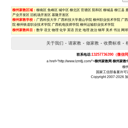
柳州家教区域：
柳南区
鱼峰区
城中区
柳北区
官塘区
阳和区
柳城县
柳江县
产业开发区
旧机场开发区
基隆开发区
柳州家教学校：
广西科技大学
广西科技大学鹿山学院
柳州职业技术学院
广西
院
柳州铁道职业技术学院
广西机电技师学院
柳州运输职业技术学院
柳州家教科目：
数学
语文
物理
化学
英语
历史
地理
政治
钢琴
美术
书法
网球
关于我们
-
请家教
-
做家教
-
收费标准
-
13257736390（微信
联系电话:
a href="http://www.lzmfjj.com/">
柳州家教网
柳州家教
柳
国家工信部备案许可
Copyright 2007-2026