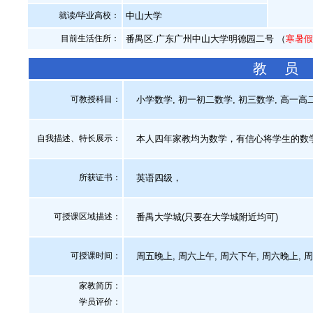
就读/毕业高校：
中山大学
目前生活住所：
番禺区.广东广州中山大学明德园二号 （
寒暑
教 员
可教授科目：
小学数学, 初一初二数学, 初三数学, 高一高
自我描述、特长展示
：
本人四年家教均为数学，有信心将学生的数
所获证书
：
英语四级，
可授课区域描述：
番禺大学城(只要在大学城附近均可)
可授课时间：
周五晚上, 周六上午, 周六下午, 周六晚上, 
家教简历：
学员评价：