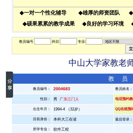
◆
一对一个性化辅导
◆
雄厚的师资团队
◆
◆
硕果累累的教学成果
◆
良好的学习环境
教员编号
科目:
专业:
中山大学家教老师—
教 员
2004683
教员编号：
教员姓名
性别：
男
广东江门人
电话预约教员
出生年月：
1994-4 （32岁）
QQ在线预
目前身份：
本科大三在读
最后登录：20
所学专业：
软件工程