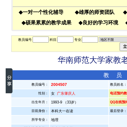
◆
一对一个性化辅导
◆
雄厚的师资团队
◆
◆
硕果累累的教学成果
◆
良好的学习环境
教员编号
科目:
专业:
华南师范大学家教老师
教 员
2004507
教员编号：
教员姓名
性别：
女
广东肇庆人
电话预约教员
出生年月：
1993-9 （33岁）
QQ在线预
目前身份：
本科大一在读
最后登录：20
所学专业：
地理