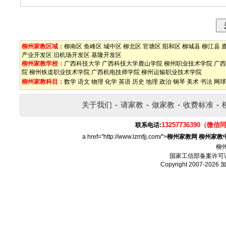
柳州家教区域：
柳南区
鱼峰区
城中区
柳北区
官塘区
阳和区
柳城县
柳江县
产业开发区
旧机场开发区
基隆开发区
柳州家教学校：
广西科技大学
广西科技大学鹿山学院
柳州职业技术学院
广西
院
柳州铁道职业技术学院
广西机电技师学院
柳州运输职业技术学院
柳州家教科目：
数学
语文
物理
化学
英语
历史
地理
政治
钢琴
美术
书法
网球
关于我们
-
请家教
-
做家教
-
收费标准
-
13257736390（微信
联系电话:
a href="http://www.lzmfjj.com/">
柳州家教网
柳州家教
柳
国家工信部备案许可
Copyright 2007-2026