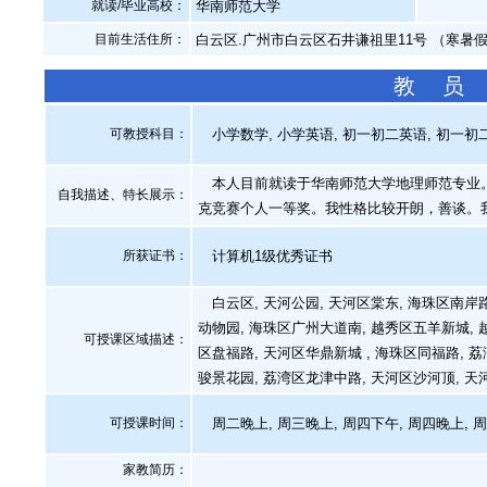
就读/毕业高校：
华南师范大学
目前生活住所：
白云区.广州市白云区石井谦祖里11号 （寒暑
教 员
可教授科目：
小学数学, 小学英语, 初一初二英语, 初一初二
本人目前就读于华南师范大学地理师范专业。
自我描述、特长展示
：
克竞赛个人一等奖。我性格比较开朗，善谈。
所获证书
：
计算机1级优秀证书
白云区, 天河公园, 天河区棠东, 海珠区南岸路
动物园, 海珠区广州大道南, 越秀区五羊新城, 越
可授课区域描述：
区盘福路, 天河区华鼎新城 , 海珠区同福路, 荔
骏景花园, 荔湾区龙津中路, 天河区沙河顶, 天河
可授课时间：
周二晚上, 周三晚上, 周四下午, 周四晚上, 
家教简历：