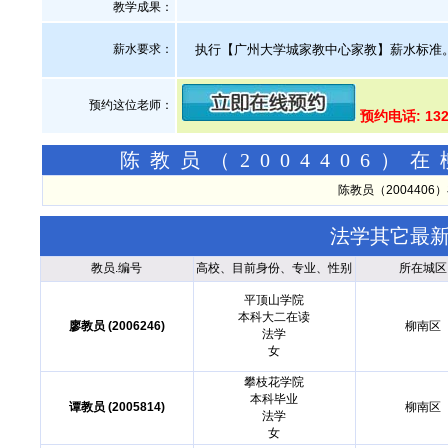
教学成果：
薪水要求：
执行【广州大学城家教中心家教】薪水标准
预约这位老师：
预约电话: 13
陈教员（2004406
陈教员（200440
法学其它最
教员.编号
高校、目前身份、专业、性别
所在城区
平顶山学院
本科大二在读
廖教员 (2006246)
柳南区
法学
女
攀枝花学院
本科毕业
谭教员 (2005814)
柳南区
法学
女