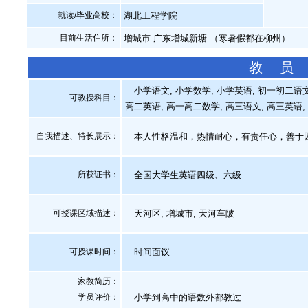
就读/毕业高校：
湖北工程学院
目前生活住所：
增城市.广东增城新塘 （寒暑假都在柳州）
教 员
小学语文, 小学数学, 小学英语, 初一初二语文,
可教授科目：
高二英语, 高一高二数学, 高三语文, 高三英语,
自我描述、特长展示
：
本人性格温和，热情耐心，有责任心，善于
所获证书
：
全国大学生英语四级、六级
可授课区域描述：
天河区, 增城市, 天河车陂
可授课时间：
时间面议
家教简历：
学员评价：
小学到高中的语数外都教过