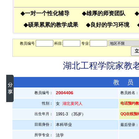
◆
一对一个性化辅导
◆
雄厚的师资团队
◆
◆
硕果累累的教学成果
◆
良好的学习环境
教员编号
科目:
专业:
湖北工程学院家教老师
教 员
2004406
教员编号：
教员姓名
性别：
女
湖北黄冈人
电话预约教员
出生年月：
1991-3 （35岁）
QQ在线预
目前身份：
本科毕业
最后登录：20
所学专业：
法学