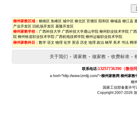
柳州家教区域：
柳南区
鱼峰区
城中区
柳北区
官塘区
阳和区
柳城县
柳江县
产业开发区
旧机场开发区
基隆开发区
柳州家教学校：
广西科技大学
广西科技大学鹿山学院
柳州职业技术学院
广西
院
柳州铁道职业技术学院
广西机电技师学院
柳州运输职业技术学院
柳州家教科目：
数学
语文
物理
化学
英语
历史
地理
政治
钢琴
美术
书法
网球
关于我们
-
请家教
-
做家教
-
收费标准
-
13257736390（微信
联系电话:
a href="http://www.lzmfjj.com/">
柳州家教网
柳州家教
柳
国家工信部备案许可
Copyright 2007-2026