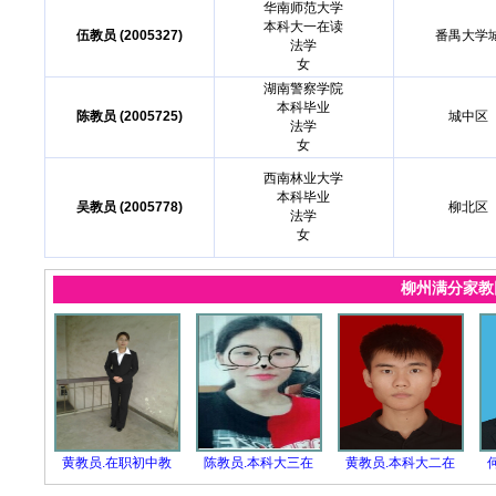
华南师范大学
本科大一在读
伍教员 (2005327)
番禺大学
法学
女
湖南警察学院
本科毕业
陈教员 (2005725)
城中区
法学
女
西南林业大学
本科毕业
吴教员 (2005778)
柳北区
法学
女
柳州满分家
黄教员.在职初中教
陈教员.本科大三在
黄教员.本科大二在