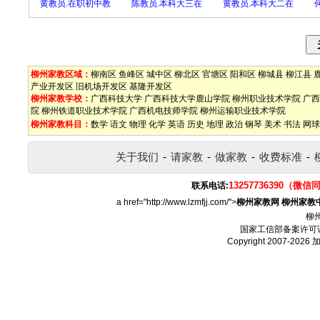
黄教员.在职初中教
陈教员.本科大三在
黄教员.本科大二在
柳州家教区域：
柳南区
鱼峰区
城中区
柳北区
官塘区
阳和区
柳城县
柳江县
产业开发区
旧机场开发区
基隆开发区
柳州家教学校：
广西科技大学
广西科技大学鹿山学院
柳州职业技术学院
广西
院
柳州铁道职业技术学院
广西机电技师学院
柳州运输职业技术学院
柳州家教科目：
数学
语文
物理
化学
英语
历史
地理
政治
钢琴
美术
书法
网球
关于我们
-
请家教
-
做家教
-
收费标准
-
13257736390（微信
联系电话:
a href="http://www.lzmfjj.com/">
柳州家教网
柳州家教
柳
国家工信部备案许可
Copyright 2007-2026