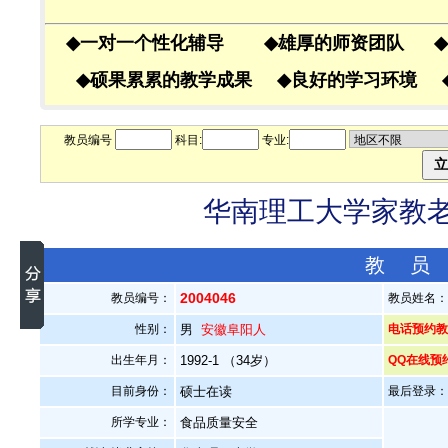
◆
一对一个性化辅导
◆
雄厚的师资团队
◆
◆
硕果累累的教学成果
◆
良好的学习环境
教员编号
科目:
专业:
华南理工大学家教老师
教 员
2004046
教员编号：
教员姓名
性别：
男
安徽阜阳人
电话预约教员
出生年月：
1992-1 （34岁）
QQ在线预
目前身份：
硕士在读
最后登录：20
所学专业：
食品质量安全