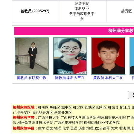
韶关学院
本科毕业
曾教员 (2005297)
越秀区
数学与应用数学
女
柳州满分家
黄教员.在职初中教
陈教员.本科大三在
黄教员.本科大二在
柳州家教区域：
柳南区
鱼峰区
城中区
柳北区
官塘区
阳和区
柳城县
柳江县
产业开发区
旧机场开发区
基隆开发区
柳州家教学校：
广西科技大学
广西科技大学鹿山学院
柳州职业技术学院
广西
院
柳州铁道职业技术学院
广西机电技师学院
柳州运输职业技术学院
柳州家教科目：
数学
语文
物理
化学
英语
历史
地理
政治
钢琴
美术
书法
网球