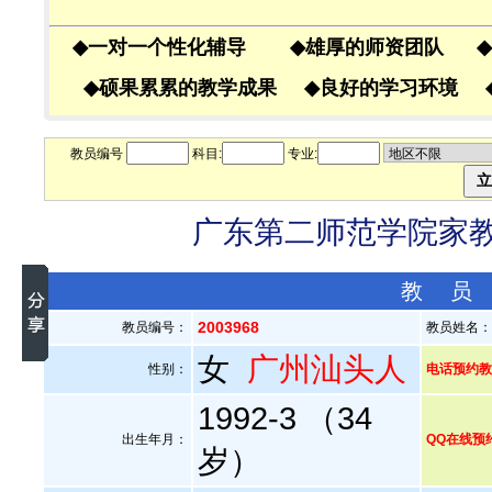
◆
一对一个性化辅导
◆
雄厚的师资团队
◆
◆
硕果累累的教学成果
◆
良好的学习环境
教员编号
科目:
专业:
广东第二师范学院家教老
教 员
2003968
教员编号：
教员姓名
女
广州汕头人
性别：
电话预约教员
1992-3 （34
出生年月：
QQ在线预
岁）