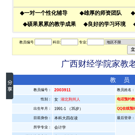
◆
一对一个性化辅导
◆
雄厚的师资团队
◆
◆
硕果累累的教学成果
◆
良好的学习环境
教员编号
科目:
专业:
广西财经学院家教老师
教 员
2003911
教员编号：
教员姓名
性别：
女
湖北荆州人
电话预约教员
出生年月：
1991-1 （35岁）
QQ在线预
目前身份：
本科大四在读
最后登录：20
所学专业：
会计学