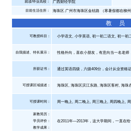
就读/毕业高校：
广西财经学院
目前生活住所：
海珠区.广州市海珠区金桔路 （寒暑假都在柳
教 员
可教授科目：
小学语文, 小学英语, 初一初二语文, 初一初二英
自我描述、特长展示
：
性格外向，喜欢小朋友，有意向当一名老师
所获证书
：
通过英语四级，六级409分，会计从业资格
可授课区域描述：
海珠区, 海珠区滨江东路, 海珠区客村, 海珠
可授课时间：
周一晚上, 周二晚上, 周三晚上, 周四晚上, 
家教简历：
学员评价：
在2011年—2013年，这大学期间，一直
教学成果：