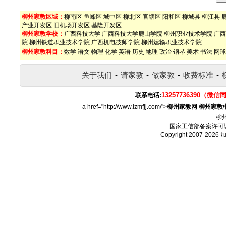
柳州家教区域：
柳南区
鱼峰区
城中区
柳北区
官塘区
阳和区
柳城县
柳江县
产业开发区
旧机场开发区
基隆开发区
柳州家教学校：
广西科技大学
广西科技大学鹿山学院
柳州职业技术学院
广西
院
柳州铁道职业技术学院
广西机电技师学院
柳州运输职业技术学院
柳州家教科目：
数学
语文
物理
化学
英语
历史
地理
政治
钢琴
美术
书法
网球
关于我们
-
请家教
-
做家教
-
收费标准
-
13257736390（微信
联系电话:
a href="http://www.lzmfjj.com/">
柳州家教网
柳州家教
柳
国家工信部备案许可
Copyright 2007-2026