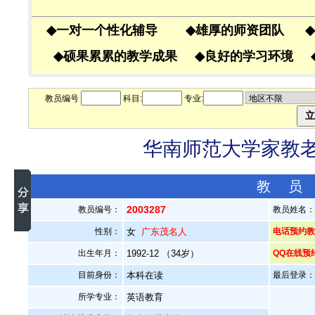
◆
一对一个性化辅导
◆
雄厚的师资团队
◆
◆
硕果累累的教学成果
◆
良好的学习环境
教员编号
科目:
专业:
华南师范大学家教老师
教 员
2003287
教员编号：
教员姓名
性别：
女
广东茂名人
电话预约教员
出生年月：
1992-12 （34岁）
QQ在线预
目前身份：
本科在读
最后登录：20
所学专业：
英语教育