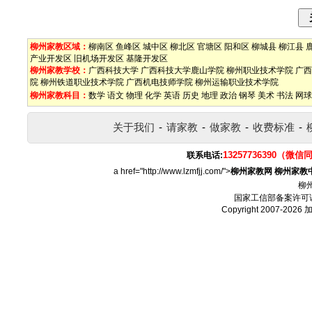
柳州家教区域：
柳南区
鱼峰区
城中区
柳北区
官塘区
阳和区
柳城县
柳江县
产业开发区
旧机场开发区
基隆开发区
柳州家教学校：
广西科技大学
广西科技大学鹿山学院
柳州职业技术学院
广西
院
柳州铁道职业技术学院
广西机电技师学院
柳州运输职业技术学院
柳州家教科目：
数学
语文
物理
化学
英语
历史
地理
政治
钢琴
美术
书法
网球
关于我们
-
请家教
-
做家教
-
收费标准
-
13257736390（微信
联系电话:
a href="http://www.lzmfjj.com/">
柳州家教网
柳州家教
柳
国家工信部备案许可
Copyright 2007-2026