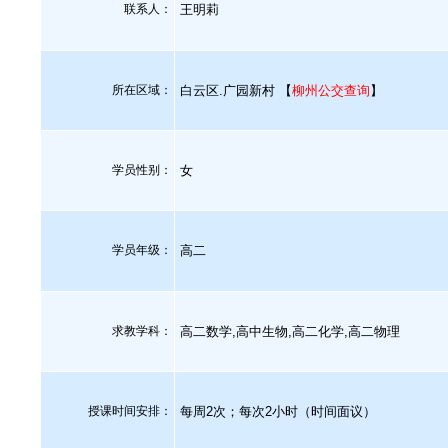
联系人：
王明莉
所在区域：
白云区.广园新村 【
柳州公交查询
】
学员性别：
女
学员年级：
高二
求教学科：
高二数学,高中生物,高二化学,高二物理
授课时间安排：
每周2次；每次2小时（时间面议）