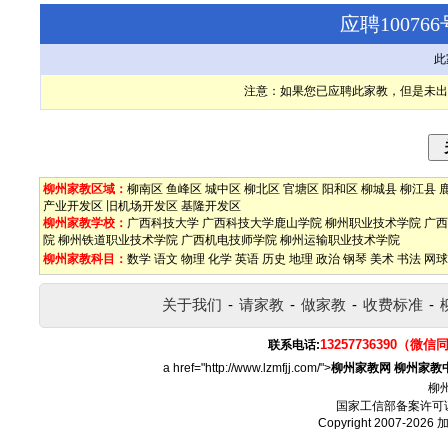
应聘1007
此
注意：如果您已应聘此家教，但是未出
柳州家教区域：
柳南区
鱼峰区
城中区
柳北区
官塘区
阳和区
柳城县
柳江县
产业开发区
旧机场开发区
基隆开发区
柳州家教学校：
广西科技大学
广西科技大学鹿山学院
柳州职业技术学院
广西
院
柳州铁道职业技术学院
广西机电技师学院
柳州运输职业技术学院
柳州家教科目：
数学
语文
物理
化学
英语
历史
地理
政治
钢琴
美术
书法
网球
关于我们
-
请家教
-
做家教
-
收费标准
-
13257736390（微信
联系电话:
a href="http://www.lzmfjj.com/">
柳州家教网
柳州家教
柳
国家工信部备案许可
Copyright 2007-2026