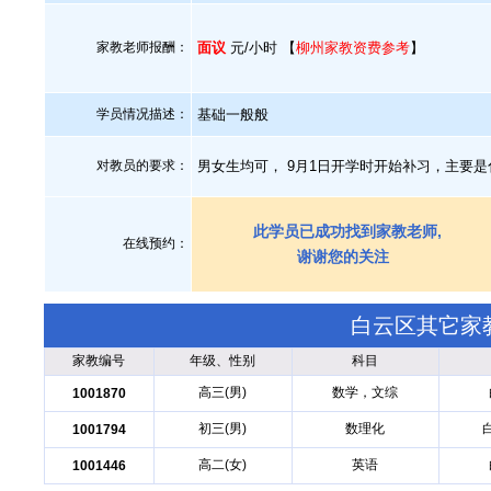
家教老师报酬：
面议
元/小时 【
柳州家教资费参考
】
学员情况描述：
基础一般般
对教员的要求：
男女生均可， 9月1日开学时开始补习，主要
此学员已成功找到家教老师,
在线预约：
谢谢您的关注
白云区其它家
家教编号
年级、性别
科目
高三(男)
数学，文综
1001870
初三(男)
数理化
1001794
高二(女)
英语
1001446