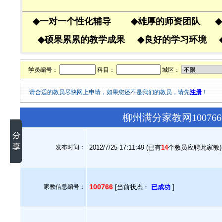
◆
一对一个性化辅导
◆
雄厚的师资团队
◆
◆
硕果累累的教学成果
◆
良好的学习环境
学员编号：
科目：
城区：
请合适的教员尽快网上申请，如果您还不是我们的教员，请先
注册
！
柳州满分家教网1007
发布时间：
2012/7/25 17:11:49 (已有
14
个教员应聘此家教)
100766
家教信息编号：
[当前状态：
已成功
]