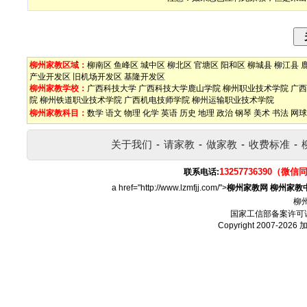
柳州家教区域：
柳南区
鱼峰区
城中区
柳北区
官塘区
阳和区
柳城县
柳江县
产业开发区
旧机场开发区
基隆开发区
柳州家教学校：
广西科技大学
广西科技大学鹿山学院
柳州职业技术学院
广西
院
柳州铁道职业技术学院
广西机电技师学院
柳州运输职业技术学院
柳州家教科目：
数学
语文
物理
化学
英语
历史
地理
政治
钢琴
美术
书法
网球
关于我们
-
请家教
-
做家教
-
收费标准
-
13257736390（微信
联系电话:
a href="http://www.lzmfjj.com/">
柳州家教网
柳州家教
柳
国家工信部备案许可
Copyright 2007-2026