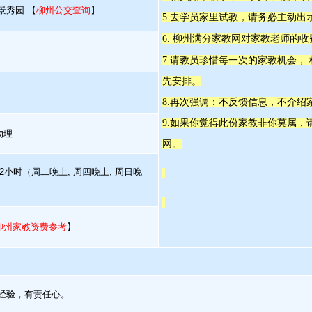
景秀园 【
柳州公交查询
】
5.去学员家里试教，请务必主动出
6. 柳州满分家教网对家教老师的
7.请教员珍惜每一次的家教机会，
先安排。
8.再次强调：不反馈信息，不介绍
9.如果你觉得此份家教非你莫属
物理
网。
2小时（周二晚上, 周四晚上, 周日晚
柳州家教资费参考
】
教经验，有责任心。