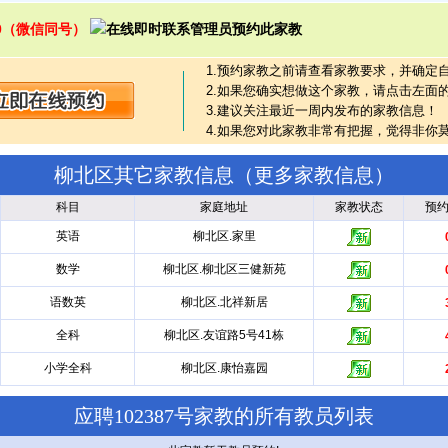
390（微信同号）
1.预约家教之前请查看家教要求，并确定
2.如果您确实想做这个家教，请点击左面
3.建议关注最近一周内发布的家教信息！
4.如果您对此家教非常有把握，觉得非你
柳北区其它家教信息（
更多家教信息
）
科目
家庭地址
家教状态
预
英语
柳北区.家里
数学
柳北区.柳北区三健新苑
语数英
柳北区.北祥新居
全科
柳北区.友谊路5号41栋
小学全科
柳北区.康怡嘉园
应聘102387号家教的所有教员列表