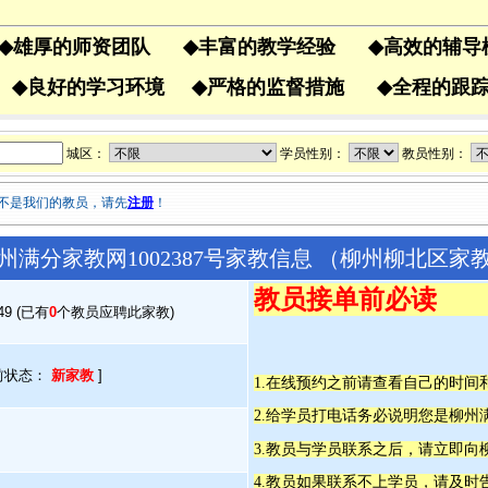
◆
雄厚的师资团队
◆
丰富的教学经验
◆
高效的辅
果
◆
良好的学习环境
◆
严格的监督措施
◆
全程的
城区：
学员性别：
教员性别：
不是我们的教员，请先
注册
！
州满分家教网1002387号家教信息 （柳州柳北区家
教员接单前必读
:49 (已有
0
个教员应聘此家教)
前状态：
新家教
]
1.在线预约之前请查看自己的时
2.给学员打电话务必说明您是柳
3.教员与学员联系之后，请立即向
4.教员如果联系不上学员，请及时