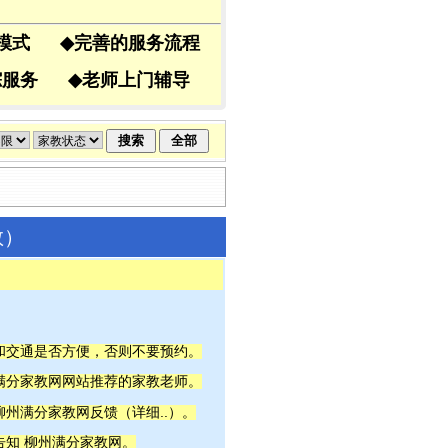
导模式
◆
完善的服务流程
跟踪服务
◆
老师上门辅导
教）
间和交通是否方便，否则不要预约。
州满分家教网网站推荐的家教老师。
详细..
柳州满分家教网反馈（
）。
告知 柳州满分家教网。