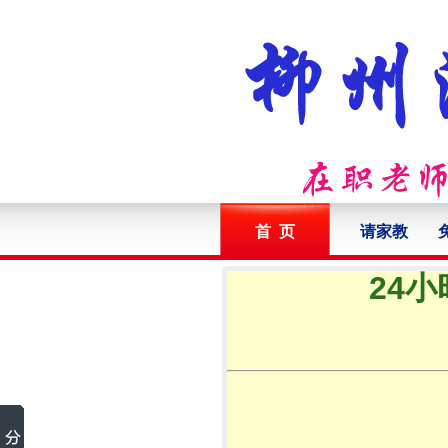
首 页
请家教
24小