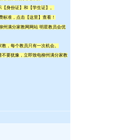
示【身份证】和【学生证】。
这里
收费标准，点击【
】查看！
明星教员
 柳州满分家教网网站
会优
家教，每个教员只有一次机会。
，请不要犹豫，立即致电柳州满分家教