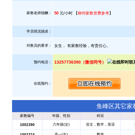
家教老师报酬：
50
元/小时 【
柳州家教资费参考
】
学员情况描述：
对教员的要求：
女生， 有家教经验，有责任心。
13257736390（微信同号）
预约电话：
在线预约：
鱼峰区其它家
家教编号
年级、性别
科目
六年级(女)
语文，数学，英语
1002390
高一(女)
数学
1002374