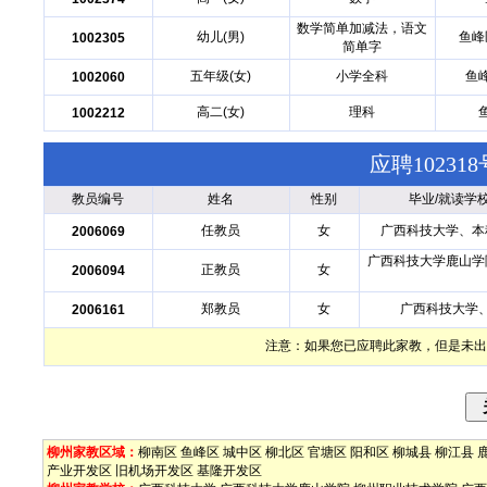
数学简单加减法，语文
幼儿(男)
鱼峰
1002305
简单字
五年级(女)
小学全科
鱼
1002060
高二(女)
理科
1002212
应聘1023
教员编号
姓名
性别
毕业/就读学
任教员
女
广西科技大学、本
2006069
广西科技大学鹿山学
正教员
女
2006094
郑教员
女
广西科技大学
2006161
注意：如果您已应聘此家教，但是未出
柳州家教区域：
柳南区
鱼峰区
城中区
柳北区
官塘区
阳和区
柳城县
柳江县
产业开发区
旧机场开发区
基隆开发区