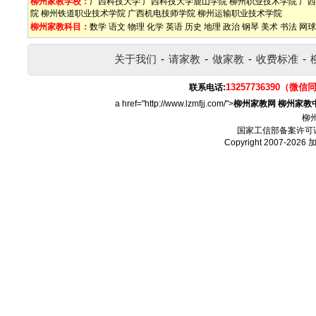
柳州家教学校：
广西科技大学
广西科技大学鹿山学院
柳州职业技术学院
广西
院
柳州铁道职业技术学院
广西机电技师学院
柳州运输职业技术学院
柳州家教科目：
数学
语文
物理
化学
英语
历史
地理
政治
钢琴
美术
书法
网球
关于我们
-
请家教
-
做家教
-
收费标准
-
13257736390（微信
联系电话:
a href="http://www.lzmfjj.com/">
柳州家教网
柳州家教
柳
国家工信部备案许可
Copyright 2007-2026