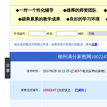
◆
一对一个性化辅导
◆
雄厚的师资团队
◆
◆
硕果累累的教学成果
◆
良好的学习环境
学员编号：
科目：
城区：
请合适的教员尽快网上申请，如果您还不是我们的教员，请先
注册
！
柳州满分家教网10022
发布时间：
2017/6/28 18:11:25 (已有
5
个教员应聘此家教)
1002247
家教信息编号：
[当前状态：
已成功
]