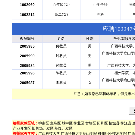
五年级(女)
小学全科
鱼
1002060
高二(女)
理科
1002212
应聘1022
教员编号
姓名
性别
毕业/就读学
何教员
男
广西科技大学
2005985
广西科技大学鹿山学
钟教员
男
2005990
孙教员
男
广西科技大学、
2005984
陈教员
女
梧州学院、
2005996
广西科技大学鹿山学
李教员
女
2005987
注意：如果您已应聘此家教，但是未出
柳州家教区域：
柳南区
鱼峰区
城中区
柳北区
官塘区
阳和区
柳城县
柳江县
产业开发区
旧机场开发区
基隆开发区
柳州家教学校：
广西科技大学
广西科技大学鹿山学院
柳州职业技术学院
广西