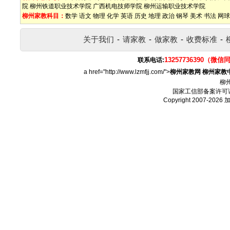
院
柳州铁道职业技术学院
广西机电技师学院
柳州运输职业技术学院
柳州家教科目：
数学
语文
物理
化学
英语
历史
地理
政治
钢琴
美术
书法
网球
关于我们
-
请家教
-
做家教
-
收费标准
-
13257736390（微信
联系电话:
a href="http://www.lzmfjj.com/">
柳州家教网
柳州家教
柳
国家工信部备案许可
Copyright 2007-2026