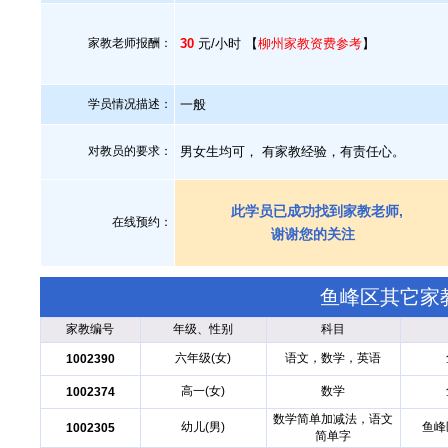
家教老师报酬：
30
元/小时 【
柳州家教资费参考
】
学员情况描述：
一般
对教员的要求：
男女生均可， 有家教经验，有责任心。
此学员已成功找到家教老师,
在线预约：
谢谢您的关注
鱼峰区其它家
家教编号
年级、性别
科目
六年级(女)
语文，数学，英语
1002390
高一(女)
数学
1002374
数学简单加减法，语文
幼儿(男)
鱼峰
1002305
简单字