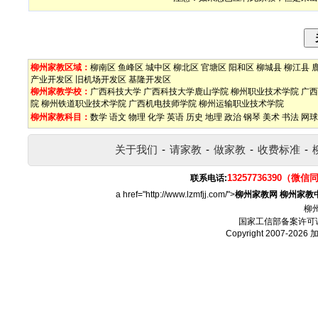
柳州家教区域：
柳南区
鱼峰区
城中区
柳北区
官塘区
阳和区
柳城县
柳江县
产业开发区
旧机场开发区
基隆开发区
柳州家教学校：
广西科技大学
广西科技大学鹿山学院
柳州职业技术学院
广西
院
柳州铁道职业技术学院
广西机电技师学院
柳州运输职业技术学院
柳州家教科目：
数学
语文
物理
化学
英语
历史
地理
政治
钢琴
美术
书法
网球
关于我们
-
请家教
-
做家教
-
收费标准
-
13257736390（微信
联系电话:
a href="http://www.lzmfjj.com/">
柳州家教网
柳州家教
柳
国家工信部备案许可
Copyright 2007-2026