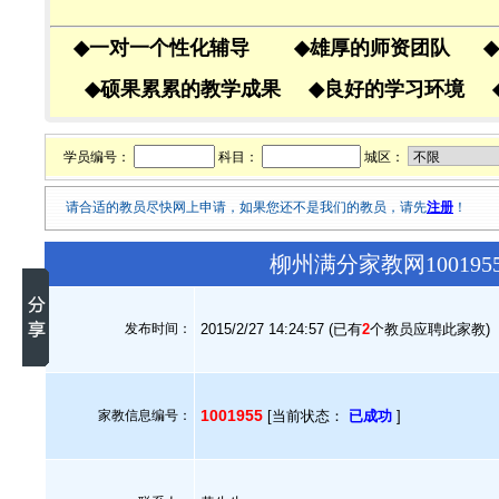
◆
一对一个性化辅导
◆
雄厚的师资团队
◆
◆
硕果累累的教学成果
◆
良好的学习环境
学员编号：
科目：
城区：
请合适的教员尽快网上申请，如果您还不是我们的教员，请先
注册
！
柳州满分家教网10019
发布时间：
2015/2/27 14:24:57 (已有
2
个教员应聘此家教)
1001955
家教信息编号：
[当前状态：
已成功
]