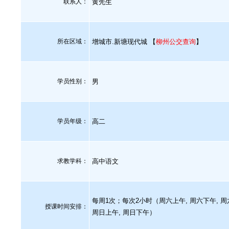
联系人：
黄先生
所在区域：
增城市.新塘现代城 【
柳州公交查询
】
学员性别：
男
学员年级：
高二
求教学科：
高中语文
每周1次；每次2小时（周六上午, 周六下午, 周
授课时间安排：
周日上午, 周日下午）