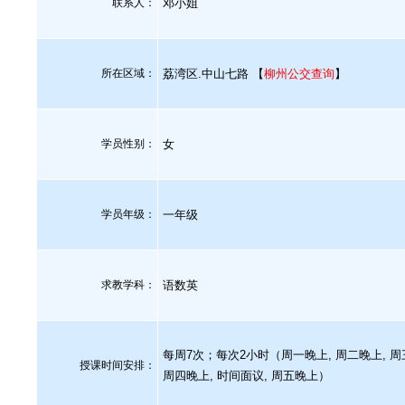
联系人：
邓小姐
所在区域：
荔湾区.中山七路 【
柳州公交查询
】
学员性别：
女
学员年级：
一年级
求教学科：
语数英
每周7次；每次2小时（周一晚上, 周二晚上, 周
授课时间安排：
周四晚上, 时间面议, 周五晚上）