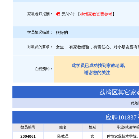
家教老师报酬：
45
元/小时 【
柳州家教资费参考
】
学员情况描述：
很好的
对教员的要求：
女生， 有家教经验，有责任心。对小朋友要有
此学员已成功找到家教老师,
在线预约：
谢谢您的关注
荔湾区其它家
此地
应聘1018
教员编号
姓名
性别
毕业/就读学
陈教员
女
仲恺农业技术学院
2004061