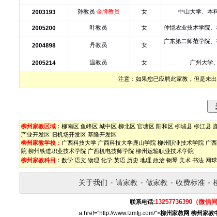
孙教员
金牌教员
女
中山大学、本
2003193
叶教员
女
仲恺农业技术学院、
2005200
广东第二师范学院、
丹教员
女
2004898
温教员
女
广州大学
2005214
注意：如果您已应聘此家教，但是未出
柳州家教区域：
柳南区
鱼峰区
城中区
柳北区
官塘区
阳和区
柳城县
柳江县
产业开发区
旧机场开发区
基隆开发区
柳州家教学校：
广西科技大学
广西科技大学鹿山学院
柳州职业技术学院
广西
院
柳州铁道职业技术学院
广西机电技师学院
柳州运输职业技术学院
柳州家教科目：
数学
语文
物理
化学
英语
历史
地理
政治
钢琴
美术
书法
网球
关于我们
-
请家教
-
做家教
-
收费标准
-
13257736390（微信
联系电话:
a href="http://www.lzmfjj.com/">
柳州家教网
柳州家教