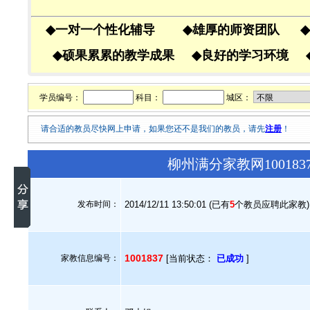
◆
一对一个性化辅导
◆
雄厚的师资团队
◆
◆
硕果累累的教学成果
◆
良好的学习环境
学员编号：
科目：
城区：
请合适的教员尽快网上申请，如果您还不是我们的教员，请先
注册
！
柳州满分家教网10018
发布时间：
2014/12/11 13:50:01 (已有
5
个教员应聘此家教)
1001837
家教信息编号：
[当前状态：
已成功
]