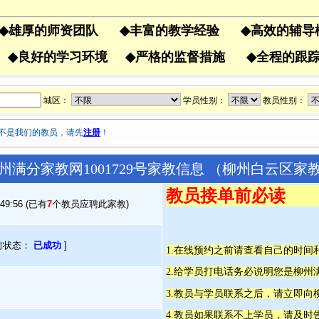
◆
雄厚的师资团队
◆
丰富的教学经验
◆
高效的辅
果
◆
良好的学习环境
◆
严格的监督措施
◆
全程的
城区：
学员性别：
教员性别：
不是我们的教员，请先
注册
！
州满分家教网1001729号家教信息 （柳州白云区家
教员接单前必读
:49:56 (已有
7
个教员应聘此家教)
前状态：
已成功
]
1.在线预约之前请查看自己的时
2.给学员打电话务必说明您是柳
3.教员与学员联系之后，请立即向
4.教员如果联系不上学员，请及时