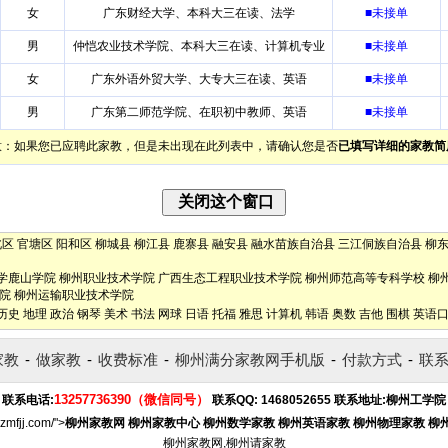
女
广东财经大学、本科大三在读、法学
■未接单
男
仲恺农业技术学院、本科大三在读、计算机专业
■未接单
女
广东外语外贸大学、大专大三在读、英语
■未接单
男
广东第二师范学院、在职初中教师、英语
■未接单
意：如果您已应聘此家教，但是未出现在此列表中，请确认您是否
已填写详细的家教简
北区
官塘区
阳和区
柳城县
柳江县
鹿寨县
融安县
融水苗族自治县
三江侗族自治县
柳
学鹿山学院
柳州职业技术学院
广西生态工程职业技术学院
柳州师范高等专科学校
柳
院
柳州运输职业技术学院
历史
地理
政治
钢琴
美术
书法
网球
日语
托福
雅思
计算机
韩语
奥数
吉他
围棋
英语
家教
-
做家教
-
收费标准
-
柳州满分家教网手机版
-
付款方式
-
联
13257736390（微信同号）
联系电话:
联系QQ:
1468052655
联系地址:
柳州工学院
lzmfjj.com/">
柳州家教网
柳州家教中心
柳州数学家教
柳州英语家教
柳州物理家教
柳
柳州家教网,柳州请家教