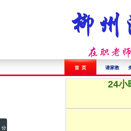
首 页
请家教
24小