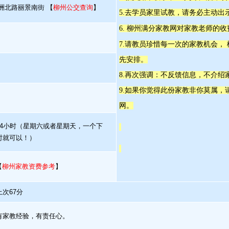
洲北路丽景南街 【
柳州公交查询
】
5.去学员家里试教，请务必主动出
6. 柳州满分家教网对家教老师的
7.请教员珍惜每一次的家教机会，
先安排。
8.再次强调：不反馈信息，不介绍
9.如果你觉得此份家教非你莫属
网。
次4小时（星期六或者星期天，一个下
时就可以！）
【
柳州家教资费参考
】
次67分
有家教经验，有责任心。