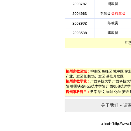
冯教员
2003787
李教员
金牌教员
2004963
陈教员
2002932
李教员
2003538
注
柳州家教区域：
柳南区
鱼峰区
城中区
柳
产业开发区
旧机场开发区
基隆开发区
柳州家教学校：
广西科技大学
广西科技大
院
柳州铁道职业技术学院
广西机电技师学
柳州家教科目：
数学
语文
物理
化学
英语
关于我们
-
请
a href="http://www.