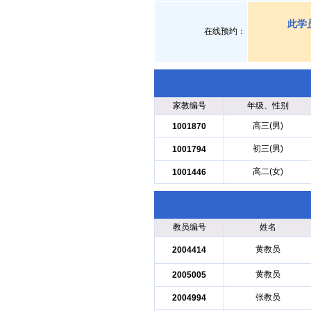
此学
在线预约：
家教编号
年级、性别
高三(男)
1001870
初三(男)
1001794
高二(女)
1001446
教员编号
姓名
黄教员
2004414
黄教员
2005005
张教员
2004994