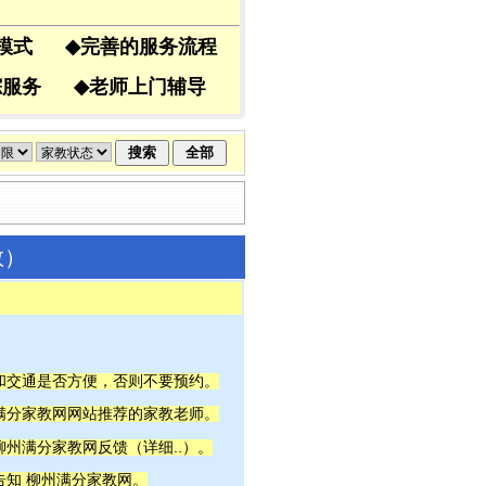
导模式
◆
完善的服务流程
跟踪服务
◆
老师上门辅导
教）
间和交通是否方便，否则不要预约。
州满分家教网网站推荐的家教老师。
详细..
柳州满分家教网反馈（
）。
告知 柳州满分家教网。