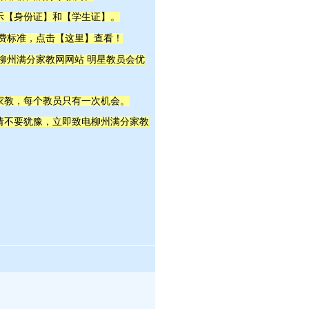
示【身份证】和【学生证】。
这里
收费标准，点击【
】查看！
明星教员
 柳州满分家教网网站
会优
家教，每个教员只有一次机会。
，请不要犹豫，立即致电柳州满分家教