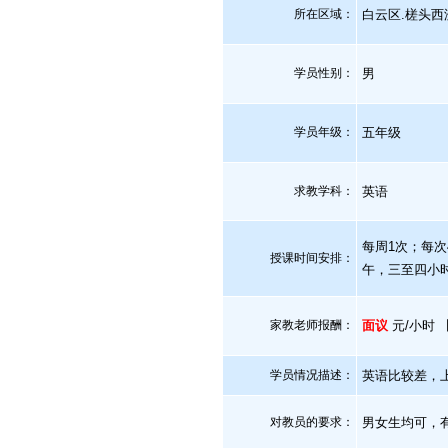
所在区域：
白云区.槎头西
学员性别：
男
学员年级：
五年级
求教学科：
英语
每周1次；每
授课时间安排：
午，三至四小
家教老师报酬：
面议
元/小时 
学员情况描述：
英语比较差，上
对教员的要求：
男女生均可，