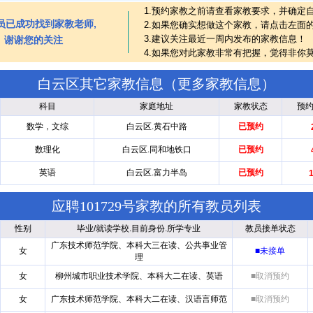
1.预约家教之前请查看家教要求，并确定
员已成功找到家教老师,
2.如果您确实想做这个家教，请点击左面
3.建议关注最近一周内发布的家教信息！
谢谢您的关注
4.如果您对此家教非常有把握，觉得非你
白云区其它家教信息（
更多家教信息
）
科目
家庭地址
家教状态
预
数学，文综
白云区.黄石中路
已预约
数理化
白云区.同和地铁口
已预约
英语
白云区.富力半岛
已预约
应聘101729号家教的所有教员列表
性别
毕业/就读学校.目前身份.所学专业
教员接单状态
广东技术师范学院、本科大三在读、公共事业管
女
■未接单
理
女
柳州城市职业技术学院、本科大二在读、英语
■取消预约
女
广东技术师范学院、本科大二在读、汉语言师范
■取消预约