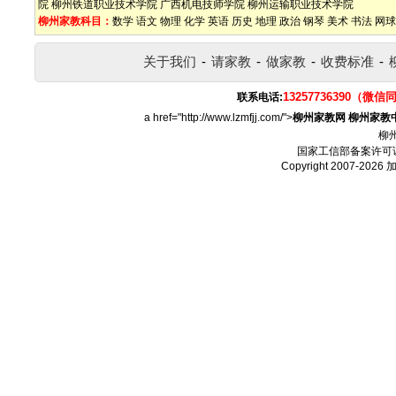
院
柳州铁道职业技术学院
广西机电技师学院
柳州运输职业技术学院
柳州家教科目：
数学
语文
物理
化学
英语
历史
地理
政治
钢琴
美术
书法
网球
关于我们
-
请家教
-
做家教
-
收费标准
-
13257736390（微信
联系电话:
a href="http://www.lzmfjj.com/">
柳州家教网
柳州家教
柳
国家工信部备案许可
Copyright 2007-2026