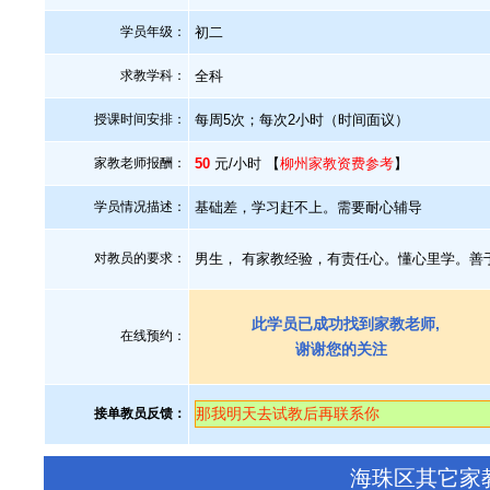
学员年级：
初二
求教学科：
全科
授课时间安排：
每周5次；每次2小时（时间面议）
家教老师报酬：
50
元/小时 【
柳州家教资费参考
】
学员情况描述：
基础差，学习赶不上。需要耐心辅导
对教员的要求：
男生， 有家教经验，有责任心。懂心里学。善
此学员已成功找到家教老师,
在线预约：
谢谢您的关注
那我明天去试教后再联系你
接单教员反馈：
海珠区其它家