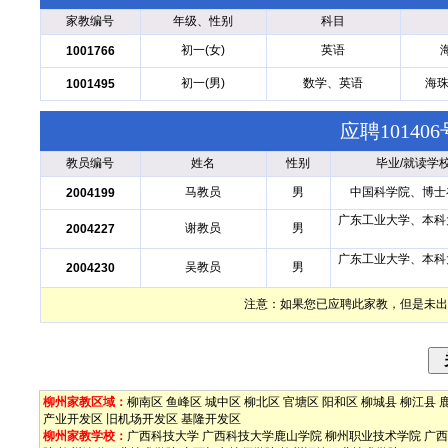
家教编号
年级、性别
科目
初一(女)
英语
1001766
初一(男)
数学、英语
海珠
1001495
应聘1014
教员编号
姓名
性别
毕业/就读学
马教员
男
中国科学院、博士
2004199
广东工业大学、本科
谢教员
男
2004227
广东工业大学、本科
吴教员
男
2004230
注意：如果您已应聘此家教，但是未出
柳州家教区域：
柳南区
鱼峰区
城中区
柳北区
官塘区
阳和区
柳城县
柳江县
产业开发区
旧机场开发区
基隆开发区
柳州家教学校：
广西科技大学
广西科技大学鹿山学院
柳州职业技术学院
广西