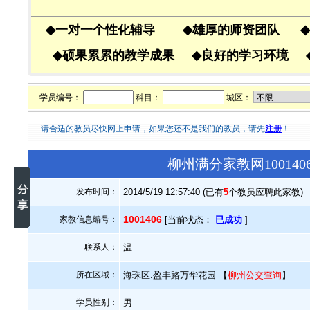
◆
一对一个性化辅导
◆
雄厚的师资团队
◆
◆
硕果累累的教学成果
◆
良好的学习环境
学员编号：
科目：
城区：
请合适的教员尽快网上申请，如果您还不是我们的教员，请先
注册
！
柳州满分家教网10014
发布时间：
2014/5/19 12:57:40 (已有
5
个教员应聘此家教)
1001406
家教信息编号：
[当前状态：
已成功
]
联系人：
温
所在区域：
海珠区.盈丰路万华花园 【
柳州公交查询
】
学员性别：
男