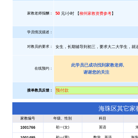
家教老师报酬：
50
元/小时 【
柳州家教资费参考
】
学员情况描述：
对教员的要求：
女生，长期辅导到初三，要求大二大学生，就
此学员已成功找到家教老师,
在线预约：
谢谢您的关注
预付款
接单教员反馈：
海珠区其它家
家教编号
年级、性别
科目
初一(女)
英语
1001766
初一(男)
数学、英语
海珠
1001495