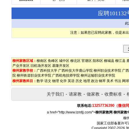
应聘1011
此
注意：如果您已应聘此家教，但是未出
柳州家教区域：
柳南区
鱼峰区
城中区
柳北区
官塘区
阳和区
柳城县
柳江县
产业开发区
旧机场开发区
基隆开发区
柳州家教学校：
广西科技大学
广西科技大学鹿山学院
柳州职业技术学院
广西
院
柳州铁道职业技术学院
广西机电技师学院
柳州运输职业技术学院
柳州家教科目：
数学
语文
物理
化学
英语
历史
地理
政治
钢琴
美术
书法
网球
关于我们
-
请家教
-
做家教
-
收费标准
-
13257736390（微信
联系电话:
a href="http://www.lzmfjj.com/">
柳州家教网
柳州家教
柳
国家工信部备案许可
Copyright 2007-2026