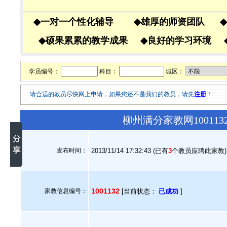
◆
一对一个性化辅导
◆
雄厚的师资团队
◆
◆
硕果累累的教学成果
◆
良好的学习环境
学员编号：
科目：
城区：
请合适的教员尽快网上申请，如果您还不是我们的教员，请先
注册
！
柳州满分家教网10011
发布时间：
2013/11/14 17:32:43 (已有
3
个教员应聘此家教)
1001132
家教信息编号：
[当前状态：
已成功
]