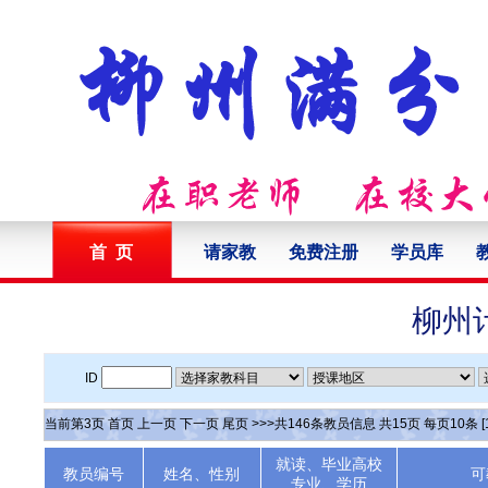
首 页
请家教
免费注册
学员库
柳州
ID
当前第
3
页
首页
上一页
下一页
尾页
>>>共
146
条教员信息 共
15
页 每页
10
条
[
就读、毕业高校
教员编号
姓名、性别
可
专业、学历