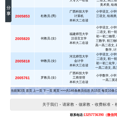
大专大一在读
二语文, 高三语
美术类, 绘
广西科技大学
小学语文, 小学
2005853
杜教员.(男)
计算机
三语文, 绘画类
本科大二在读
小学语文, 小学
二语文, 初一初
福建师范大学
初一初二物理, 
2005820
何教员.(女)
汉语言文学
三数学, 初三物
本科大二在读
高一高二语文, 
数学, 
小学语文, 小学
河北师范大学
二语文, 初一初
2005818
钟教员.(女)
会计学
初一初二化学, 
本科大三在读
一高二语文, 高
广西科技大学
小学数学, 小学
2005761
罗教员.(女)
工商管理
一高二英语
本科大三在读
当前第
3
页
首页
上一页
下一页
尾页
>>>共
146
条教员信息 共
15
页 每页
10
条
[
关于我们
-
请家教
-
做家教
-
收费标准
-
13257736390（微信
联系电话: