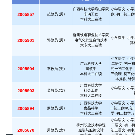
广西科技大学鹿山学院
小学语文, 小学
2005857
范教员.(男)
车辆工程
数, 初一初二数
本科大三在读
柳州铁道职业技术学院
小学数学, 小学
2005901
郭教员.(男)
电气化铁道自动技术
算
大专大二在读
小学语文, 小学
广西科技大学
二语文, 初一初
2005904
覃教员.(男)
建筑学
初一初二化学, 
本科大二在读
三物理, 初三化
本操作, 计
广西科技大学
小学语文, 小学
2005903
吴教员.(女)
社会工作
本科大二在读
广西科技大学
小学语文, 小学
2005894
罗教员.(男)
食品科学
一初二数学, 初
本科大二在读
学, 初三数学,
小学语文, 小学
柳州职业技术学院
二语文, 初一初
2005870
周教员.(女)
服装与服饰设计
初三语文, 初中