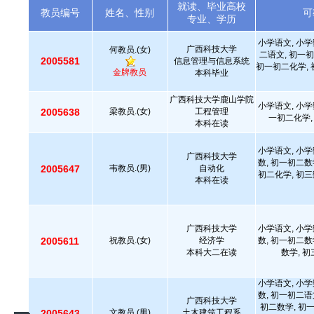
就读、毕业高校
教员编号
姓名、性别
可
专业、学历
小学语文, 小学
广西科技大学
何教员.(女)
二语文, 初一初
2005581
信息管理与信息系统
初一初二化学, 
金牌教员
本科毕业
广西科技大学鹿山学院
小学语文, 小学
2005638
梁教员.(女)
工程管理
一初二化学,
本科在读
小学语文, 小学
广西科技大学
数, 初一初二数
2005647
韦教员.(男)
自动化
初二化学, 初三
本科在读
广西科技大学
小学语文, 小学
2005611
祝教员.(女)
经济学
数, 初一初二数
本科大二在读
数学, 
小学语文, 小学
数, 初一初二语
广西科技大学
初二数学, 初
2005643
文教员.(男)
土木建筑工程系