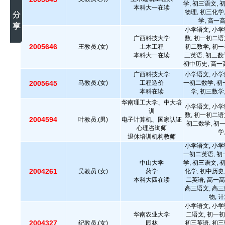
学, 初三语文, 
本科大一在读
物理, 初三化学
学, 高一
小学语文, 小学
广西科技大学
数, 初一初二语
2005646
王教员.(女)
土木工程
初二数学, 初一
本科大一在读
三英语, 初三数
初中历史, 高一
广西科技大学
小学语文, 小学
2005645
马教员.(女)
工程造价
一初二数学, 初
本科在读
学, 初三数学
华南理工大学、中大培
小学语文, 小学
训
数, 初一初二语
2004594
叶教员.(男)
电子计算机、国家认证
初二数学, 初
心理咨询师
学
退休培训机构教师
小学语文, 小学
一初二英语, 初
中山大学
学, 初三语文, 
2004261
吴教员.(女)
药学
化学, 初中历史
本科大四在读
二英语, 高一高
高三语文, 高三
物, 
小学语文, 小学
华南农业大学
二语文, 初一初
2004327
纪教员.(女)
园林
初三英语, 初三