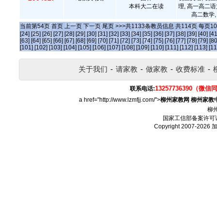
本科大二在读
理, 高一高二语
高二数学,
当前第
54
页
首页
上一页
下一页
尾页
>>>共
1133
条教员信息 共
114
页 每页
10
[24]
[25]
[26]
[27]
[28]
[29]
[30]
[31]
[32]
[33]
[34]
[35]
[36]
[37]
[38]
[39]
[40]
[41
[63]
[64]
[65]
[66]
[67]
[68]
[69]
[70]
[71]
[72]
[73]
[74]
[75]
[76]
[77]
[78]
[79]
[80
[101]
[102]
[103]
[104]
[105]
[106]
[107]
[108]
[109]
[110]
[111]
[112]
[113]
[11
关于我们
-
请家教
-
做家教
-
收费标准
-
13257736390（微信
联系电话:
a href="http://www.lzmfjj.com/">
柳州家教网
柳州家教
柳
国家工信部备案许可
Copyright 2007-2026