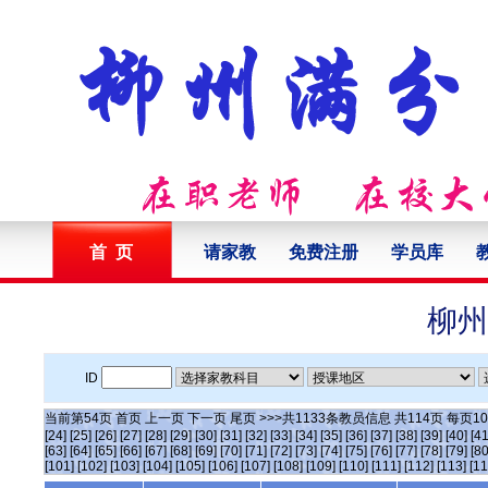
首 页
请家教
免费注册
学员库
柳州
ID
当前第
54
页
首页
上一页
下一页
尾页
>>>共
1133
条教员信息 共
114
页 每页
10
[24]
[25]
[26]
[27]
[28]
[29]
[30]
[31]
[32]
[33]
[34]
[35]
[36]
[37]
[38]
[39]
[40]
[41
[63]
[64]
[65]
[66]
[67]
[68]
[69]
[70]
[71]
[72]
[73]
[74]
[75]
[76]
[77]
[78]
[79]
[80
[101]
[102]
[103]
[104]
[105]
[106]
[107]
[108]
[109]
[110]
[111]
[112]
[113]
[11