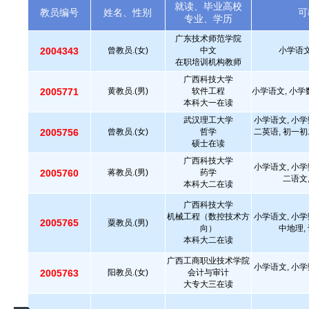
就读、毕业高校
教员编号
姓名、性别
可
专业、学历
广东技术师范学院
2004343
曾教员.(女)
中文
小学语文
在职培训机构教师
广西科技大学
2005771
黄教员.(男)
软件工程
小学语文, 小学
本科大一在读
武汉理工大学
小学语文, 小学
2005756
曾教员.(女)
哲学
二英语, 初一初
硕士在读
广西科技大学
小学语文, 小学
2005760
蒋教员.(男)
药学
二语文
本科大二在读
广西科技大学
机械工程（数控技术方
小学语文, 小学
2005765
粟教员.(男)
向）
中地理,
本科大二在读
广西工商职业技术学院
小学语文, 小学
2005763
阳教员.(女)
会计与审计
大专大三在读