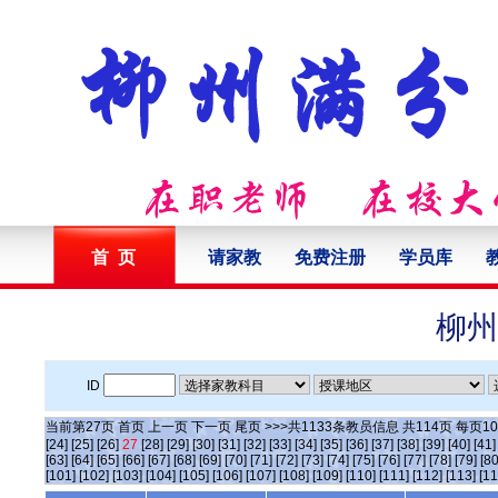
首 页
请家教
免费注册
学员库
柳州
ID
当前第
27
页
首页
上一页
下一页
尾页
>>>共
1133
条教员信息 共
114
页 每页
10
[24]
[25]
[26]
27
[28]
[29]
[30]
[31]
[32]
[33]
[34]
[35]
[36]
[37]
[38]
[39]
[40]
[41]
[63]
[64]
[65]
[66]
[67]
[68]
[69]
[70]
[71]
[72]
[73]
[74]
[75]
[76]
[77]
[78]
[79]
[80
[101]
[102]
[103]
[104]
[105]
[106]
[107]
[108]
[109]
[110]
[111]
[112]
[113]
[11