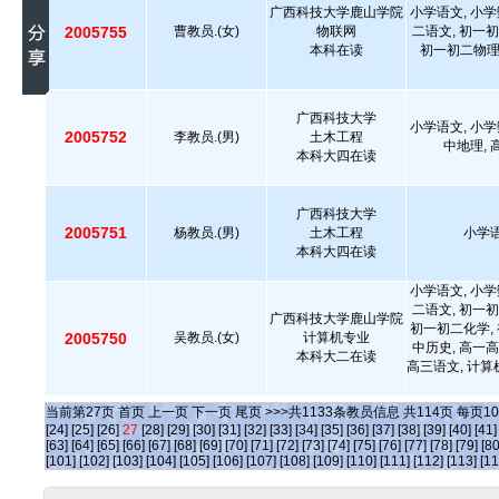
广西科技大学鹿山学院
小学语文, 小学
2005755
曹教员.(女)
物联网
二语文, 初一初
本科在读
初一初二物理,
广西科技大学
小学语文, 小学
2005752
李教员.(男)
土木工程
中地理,
本科大四在读
广西科技大学
2005751
杨教员.(男)
土木工程
小学语
本科大四在读
小学语文, 小学
二语文, 初一初
广西科技大学鹿山学院
初一初二化学, 
2005750
吴教员.(女)
计算机专业
中历史, 高一高
本科大二在读
高三语文, 计算
当前第
27
页
首页
上一页
下一页
尾页
>>>共
1133
条教员信息 共
114
页 每页
10
[24]
[25]
[26]
27
[28]
[29]
[30]
[31]
[32]
[33]
[34]
[35]
[36]
[37]
[38]
[39]
[40]
[41]
[63]
[64]
[65]
[66]
[67]
[68]
[69]
[70]
[71]
[72]
[73]
[74]
[75]
[76]
[77]
[78]
[79]
[80
[101]
[102]
[103]
[104]
[105]
[106]
[107]
[108]
[109]
[110]
[111]
[112]
[113]
[11