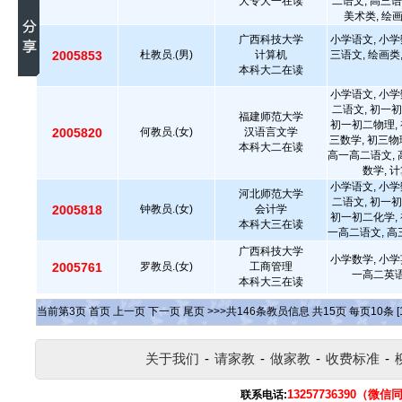
大专大一在读
二语文, 高三语
美术类, 绘
广西科技大学
小学语文, 小学
2005853
杜教员.(男)
计算机
三语文, 绘画类
本科大二在读
小学语文, 小学
二语文, 初一初
福建师范大学
初一初二物理, 
2005820
何教员.(女)
汉语言文学
三数学, 初三物
本科大二在读
高一高二语文, 
数学, 
小学语文, 小学
河北师范大学
二语文, 初一初
2005818
钟教员.(女)
会计学
初一初二化学, 
本科大三在读
一高二语文, 高
广西科技大学
小学数学, 小学
2005761
罗教员.(女)
工商管理
一高二英语
本科大三在读
当前第
3
页
首页
上一页
下一页
尾页
>>>共
146
条教员信息 共
15
页 每页
10
条
[
关于我们
-
请家教
-
做家教
-
收费标准
-
13257736390（微信
联系电话: