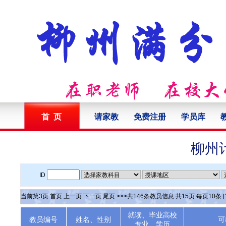
首 页
请家教
免费注册
学员库
柳州
ID
当前第
3
页
首页
上一页
下一页
尾页
>>>共
146
条教员信息 共
15
页 每页
10
条
[
就读、毕业高校
教员编号
姓名、性别
可
专业、学历