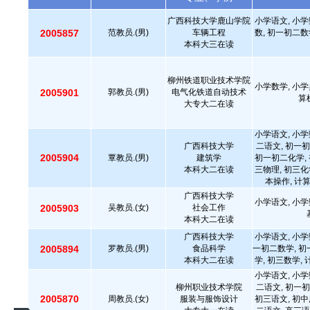
广西科技大学鹿山学院
小学语文, 小学
2005857
范教员.(男)
车辆工程
数, 初一初二数
本科大三在读
柳州铁道职业技术学院
小学数学, 小学
2005901
郭教员.(男)
电气化铁道自动技术
算
大专大二在读
小学语文, 小学
广西科技大学
二语文, 初一初
2005904
覃教员.(男)
建筑学
初一初二化学, 
本科大二在读
三物理, 初三化
本操作, 计
广西科技大学
小学语文, 小学
2005903
吴教员.(女)
社会工作
本科大二在读
广西科技大学
小学语文, 小学
2005894
罗教员.(男)
食品科学
一初二数学, 初
本科大二在读
学, 初三数学,
小学语文, 小学
柳州职业技术学院
二语文, 初一初
2005870
周教员.(女)
服装与服饰设计
初三语文, 初中