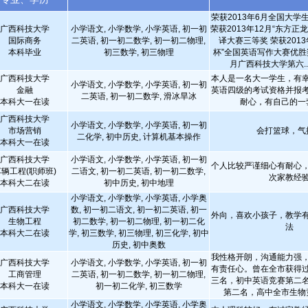
荣获2013年6月全国大学
广西科技大学
小学语文, 小学数学, 小学英语, 初一初
荣获2013年12月“东方正
国际商务
二英语, 初一初二数学, 初一初二物理,
译大赛三等奖 荣获2013
本科毕业
初三数学, 初三物理
杯”全国英语写作大赛优胜奖
月广西科技大学第六..
广西科技大学
本人是一名大一学生，有
小学语文, 小学数学, 小学英语, 初一初
金融
英语四级的考试资格并报
二英语, 初一初二数学, 滑冰旱冰
本科大一在读
耐心，有自己的一
广西科技大学
小学语文, 小学数学, 小学英语, 初一初
市场营销
会打篮球，气
二化学, 初中历史, 计算机基本操作
本科大一在读
广西科技大学
小学语文, 小学数学, 小学英语, 初一初
个人比较严谨细心有耐心
车辆工程(职师班)
二语文, 初一初二英语, 初一初二数学,
次家教经
本科大二在读
初中历史, 初中地理
小学语文, 小学数学, 小学英语, 小学奥
广西科技大学
数, 初一初二语文, 初一初二英语, 初一
外向，喜欢小孩子，教学
生物工程
初二数学, 初一初二物理, 初一初二化
法
本科大二在读
学, 初三数学, 初三物理, 初三化学, 初中
历史, 初中奥数
我性格开朗，沟通能力强
广西科技大学
小学语文, 小学数学, 小学英语, 初一初
有责任心。曾在全市获得
工商管理
二英语, 初一初二数学, 初一初二物理,
三名，初中英语竞赛第二
本科大一在读
初一初二化学, 初三数学
第二名，高中全市生物
小学语文, 小学数学, 小学英语, 小学奥