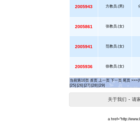
2005943
方教员.(男)
2005861
张教员.(女)
2005941
范教员.(女)
2005936
徐教员.(女)
当前第
10
页
首页
上一页
下一页
尾页
>>>
[25]
[26]
[27]
[28]
[29]
关于我们
-
请
a href="http://www.