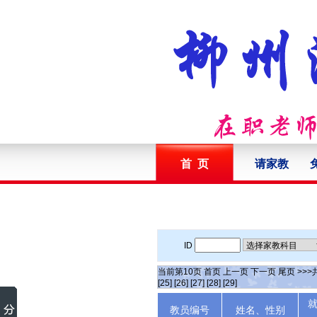
首 页
请家教
ID
当前第
10
页
首页
上一页
下一页
尾页
>>>
[25]
[26]
[27]
[28]
[29]
教员编号
姓名、性别