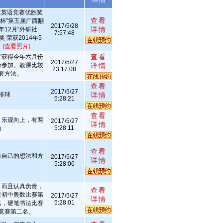
生英语竞赛优胜奖
查看
龙杯”第五届广西翻
2017/5/28
详情
年12月“外研社
7:57:48
 荣获2014年5
.
[查看照片]
查看
幸获得今年六月份
2017/5/27
考参加。教课比较
详情
23:17:08
套方法。
查看
2017/5/27
排球
详情
5:28:21
查看
，乐观向上，有两
2017/5/27
详情
5:28:11
验
查看
有自己的想法和方
2017/5/27
详情
5:28:06
，而且认真负责，
查看
过初中奥数比赛第
2017/5/27
详情
5:28:01
名，硬笔书法比赛
竞赛第二名。