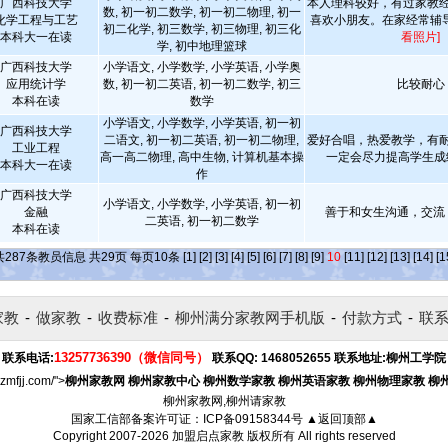
广西科技大学
本人理科较好，有过家教
数, 初一初二数学, 初一初二物理, 初一
化学工程与工艺
喜欢小朋友。在家经常辅
初二化学, 初三数学, 初三物理, 初三化
本科大一在读
看照片]
学, 初中地理篮球
广西科技大学
小学语文, 小学数学, 小学英语, 小学奥
应用统计学
数, 初一初二英语, 初一初二数学, 初三
比较耐心
本科在读
数学
小学语文, 小学数学, 小学英语, 初一初
广西科技大学
二语文, 初一初二英语, 初一初二物理,
爱好合唱，热爱教学，有
工业工程
高一高二物理, 高中生物, 计算机基本操
一定会尽力提高学生
本科大一在读
作
广西科技大学
小学语文, 小学数学, 小学英语, 初一初
金融
善于和女生沟通，交流
二英语, 初一初二数学
本科在读
共
287
条教员信息 共
29
页 每页
10
条
[1]
[2]
[3]
[4]
[5]
[6]
[7]
[8]
[9]
10
[11]
[12]
[13]
[14]
[1
家教
-
做家教
-
收费标准
-
柳州满分家教网手机版
-
付款方式
-
联
13257736390（微信同号）
联系电话:
联系QQ:
1468052655
联系地址:
柳州工学院
lzmfjj.com/">
柳州家教网
柳州家教中心
柳州数学家教
柳州英语家教
柳州物理家教
柳
柳州家教网,柳州请家教
国家工信部备案许可证：
ICP备09158344号
▲返回顶部▲
Copyright 2007-2026
加盟启点家教
版权所有 All rights reserved