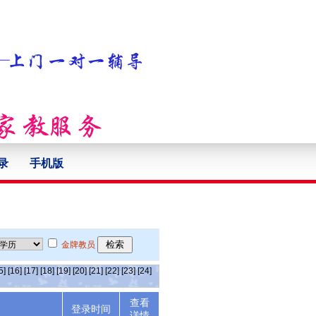
录
手机版
金牌教员
5]
[16]
[17]
[18]
[19]
[20]
[21]
[22]
[23]
[24]
查看
述
登录时间
详情