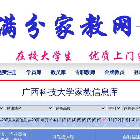
免费注册
学员库
教员库
专职教师
金牌教员
登
广西科技大学家教信息库
共
287
条教员信息 共
29
页 每页
10
条
[1]
[2]
[3]
[4]
[5]
[6]
[7]
[8]
[9]
10
[11]
[12]
[13]
[14]
[1
就读、毕业高校
可教授课程
自我描
专业、学历