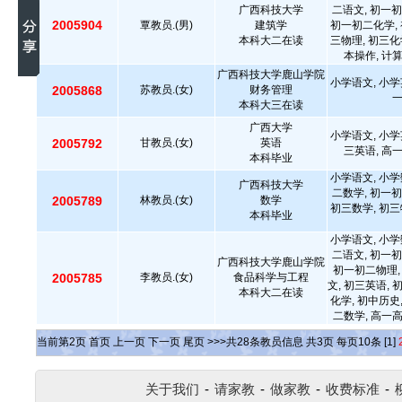
广西科技大学
二语文, 初一初
2005904
覃教员.(男)
建筑学
初一初二化学, 
本科大二在读
三物理, 初三化
本操作, 计
广西科技大学鹿山学院
小学语文, 小学
2005868
苏教员.(女)
财务管理
本科大三在读
广西大学
小学语文, 小学
2005792
甘教员.(女)
英语
三英语, 高
本科毕业
小学语文, 小学
广西科技大学
二数学, 初一初
2005789
林教员.(女)
数学
初三数学, 初三
本科毕业
小学语文, 小学
二语文, 初一初
广西科技大学鹿山学院
初一初二物理,
2005785
李教员.(女)
食品科学与工程
文, 初三英语, 
本科大二在读
化学, 初中历史
二数学, 高一
当前第
2
页
首页
上一页
下一页
尾页
>>>共
28
条教员信息 共
3
页 每页
10
条
[1]
关于我们
-
请家教
-
做家教
-
收费标准
-