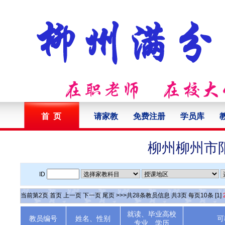
首 页
请家教
免费注册
学员库
柳州柳州市
ID
当前第
2
页
首页
上一页
下一页
尾页
>>>共
28
条教员信息 共
3
页 每页
10
条
[1]
就读、毕业高校
教员编号
姓名、性别
可
专业、学历