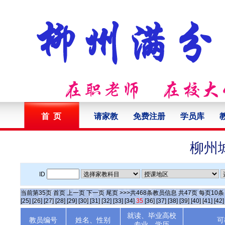
首 页
请家教
免费注册
学员库
柳州
ID
当前第
35
页
首页
上一页
下一页
尾页
>>>共
468
条教员信息 共
47
页 每页
10
[25]
[26]
[27]
[28]
[29]
[30]
[31]
[32]
[33]
[34]
35
[36]
[37]
[38]
[39]
[40]
[41]
[42]
就读、毕业高校
教员编号
姓名、性别
可
专业、学历