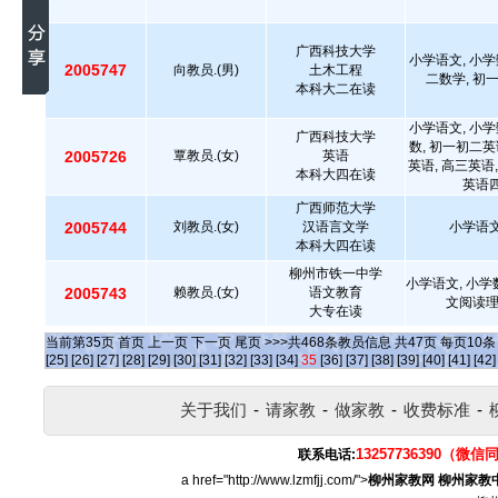
广西科技大学
小学语文, 小学
2005747
向教员.(男)
土木工程
二数学, 初
本科大二在读
小学语文, 小学
广西科技大学
数, 初一初二英
2005726
覃教员.(女)
英语
英语, 高三英语
本科大四在读
英语四
广西师范大学
2005744
刘教员.(女)
汉语言文学
小学语文
本科大四在读
柳州市铁一中学
小学语文, 小学
2005743
赖教员.(女)
语文教育
文阅读
大专在读
当前第
35
页
首页
上一页
下一页
尾页
>>>共
468
条教员信息 共
47
页 每页
10
[25]
[26]
[27]
[28]
[29]
[30]
[31]
[32]
[33]
[34]
35
[36]
[37]
[38]
[39]
[40]
[41]
[42]
关于我们
-
请家教
-
做家教
-
收费标准
-
13257736390（微信
联系电话:
a href="http://www.lzmfjj.com/">
柳州家教网
柳州家教