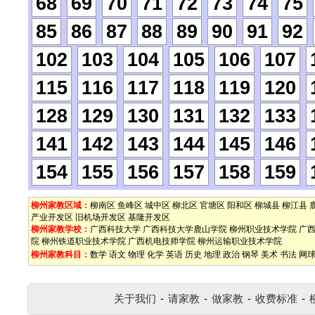
68
69
70
71
72
73
74
75
85
86
87
88
89
90
91
92
102
103
104
105
106
107
115
116
117
118
119
120
128
129
130
131
132
133
141
142
143
144
145
146
154
155
156
157
158
159
柳州家教区域：
柳南区
鱼峰区
城中区
柳北区
官塘区
阳和区
柳城县
柳江县
产业开发区
旧机场开发区
基隆开发区
柳州家教学校：
广西科技大学
广西科技大学鹿山学院
柳州职业技术学院
广
院
柳州铁道职业技术学院
广西机电技师学院
柳州运输职业技术学院
柳州家教科目：
数学
语文
物理
化学
英语
历史
地理
政治
钢琴
美术
书法
网
关于我们
-
请家教
-
做家教
-
收费标准
-