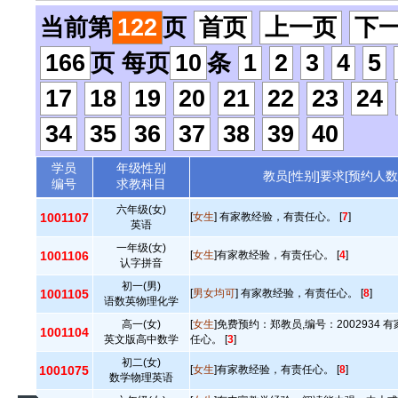
当前第
122
页
首页
上一页
下
166
页 每页
10
条
1
2
3
4
5
17
18
19
20
21
22
23
24
34
35
36
37
38
39
40
学员
年级性别
教员[性别]要求[预约人数
编号
求教科目
六年级(女)
1001107
[
女生
] 有家教经验，有责任心。 [
7
]
英语
一年级(女)
1001106
[
女生
]有家教经验，有责任心。 [
4
]
认字拼音
初一(男)
1001105
[
男女均可
] 有家教经验，有责任心。 [
8
]
语数英物理化学
高一(女)
[
女生
]免费预约：郑教员,编号：2002934
1001104
英文版高中数学
任心。 [
3
]
初二(女)
1001075
[
女生
]有家教经验，有责任心。 [
8
]
数学物理英语