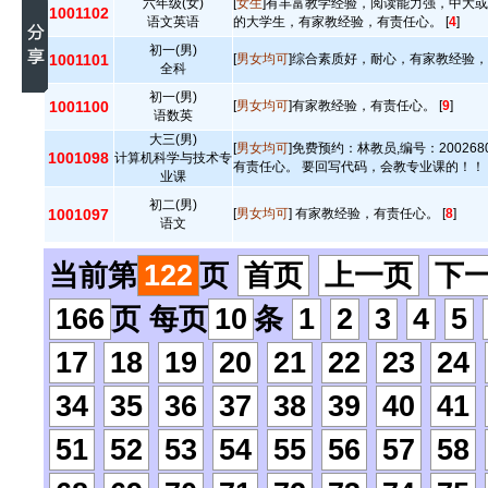
六年级(女)
[
女生
]有丰富教学经验，阅读能力强，中大
1001102
语文英语
的大学生，有家教经验，有责任心。 [
4
]
初一(男)
1001101
[
男女均可
]综合素质好，耐心，有家教经验，
全科
初一(男)
1001100
[
男女均可
]有家教经验，有责任心。 [
9
]
语数英
大三(男)
[
男女均可
]免费预约：林教员,编号：20026
1001098
计算机科学与技术专
有责任心。 要回写代码，会教专业课的！！ 
业课
初二(男)
1001097
[
男女均可
] 有家教经验，有责任心。 [
8
]
语文
当前第
122
页
首页
上一页
下
166
页 每页
10
条
1
2
3
4
5
17
18
19
20
21
22
23
24
34
35
36
37
38
39
40
41
51
52
53
54
55
56
57
58